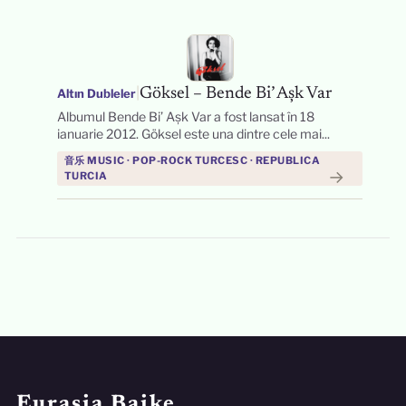
|
Göksel – Bende Bi’ Aşk Var
Altın Dubleler
Albumul Bende Bi’ Aşk Var a fost lansat în 18
ianuarie 2012. Göksel este una dintre cele mai...
音乐 MUSIC · POP-ROCK TURCESC · REPUBLICA
→
TURCIA
Eurasia Baike