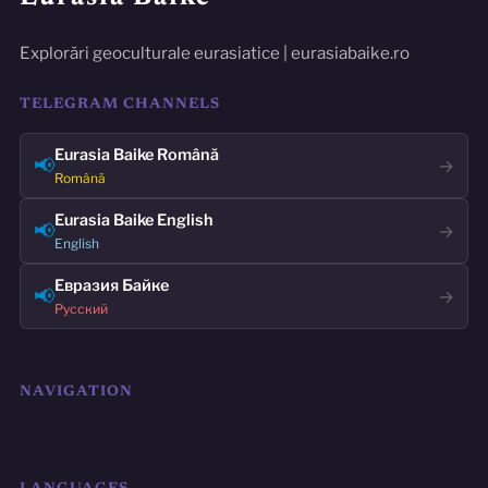
Explorări geoculturale eurasiatice | eurasiabaike.ro
TELEGRAM CHANNELS
Eurasia Baike Română
📢
→
Română
Eurasia Baike English
📢
→
English
Евразия Байке
📢
→
Русский
NAVIGATION