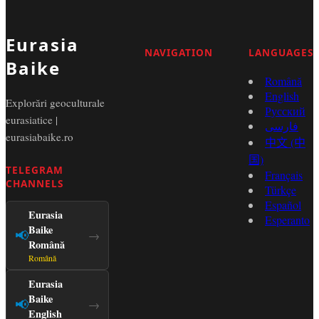
Eurasia
NAVIGATION
LANGUAGES
Baike
Română
English
Explorări geoculturale
Русский
eurasiatice |
فارسی
eurasiabaike.ro
中文 (中
国)
TELEGRAM
Français
CHANNELS
Türkçe
Español
Eurasia
Esperanto
Baike
📢
→
Română
Română
Eurasia
Baike
📢
→
English