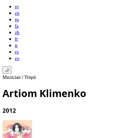
ro
en
ru
fa
zh
fr
tr
es
eo
🌙
Muzician / Trupă
Artiom Klimenko
2012