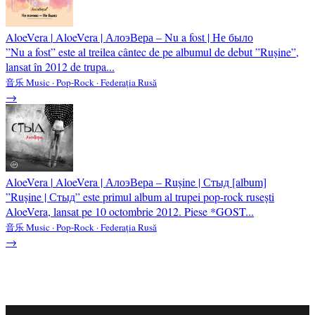
AloeVera
|
AloeVera | АлоэВера – Nu a fost | Не было
”Nu a fost” este al treilea cântec de pe albumul de debut ”Rușine”,
lansat în 2012 de trupa...
音乐 Music · Pop-Rock · Federația Rusă
→
AloeVera
|
AloeVera | АлоэВера – Rușine | Стыд [album]
”Rușine | Стыд” este primul album al trupei pop-rock rusești
AloeVera, lansat pe 10 octombrie 2012. Piese *GOST...
音乐 Music · Pop-Rock · Federația Rusă
→