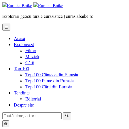
Explorări geoculturale eurasiatice | eurasiabaike.ro
☰
Acasă
Explorează
Filme
Muzică
Cărți
Top 100
Top 100 Cântece din Eurasia
Top 100 Filme din Eurasia
Top 100 Cărți din Eurasia
Tendințe
Editorial
Despre site
🔍
🌐