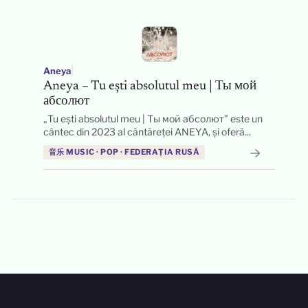
|
Aneya
Aneya – Tu ești absolutul meu | Ты мой
абсолют
„Tu ești absolutul meu | Ты мой абсолют” este un
cântec din 2023 al cântăreței ANEYA, și oferă...
→
音乐 MUSIC · POP · FEDERAȚIA RUSĂ