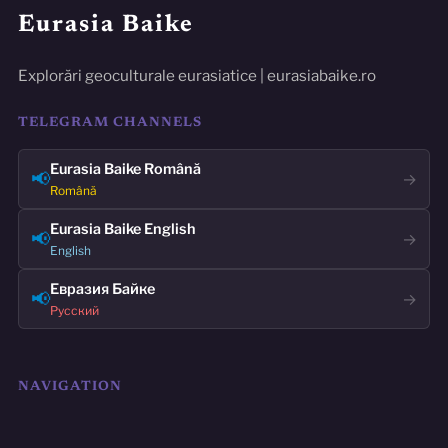
Eurasia Baike
Explorări geoculturale eurasiatice | eurasiabaike.ro
TELEGRAM CHANNELS
Eurasia Baike Română
📢
→
Română
Eurasia Baike English
📢
→
English
Евразия Байке
📢
→
Русский
NAVIGATION