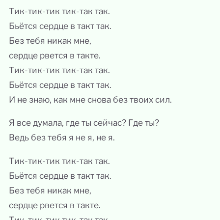
Тик-тик-тик тик-так так.
Бьётся сердце в такт так.
Без тебя никак мне,
сердце рвется в такте.
Тик-тик-тик тик-так так.
Бьётся сердце в такт так.
И не знаю, как мне снова без твоих сил.
Я все думала, где ты сейчас? Где ты?
Ведь без тебя я не я, не я.
Тик-тик-тик тик-так так.
Бьётся сердце в такт так.
Без тебя никак мне,
сердце рвется в такте.
Тик-тик-тик тик-так так.