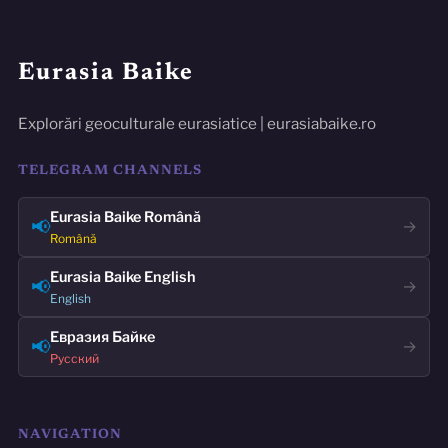
Eurasia Baike
Explorări geoculturale eurasiatice | eurasiabaike.ro
TELEGRAM CHANNELS
Eurasia Baike Română
📢
→
Română
Eurasia Baike English
📢
→
English
Евразия Байке
📢
→
Русский
NAVIGATION