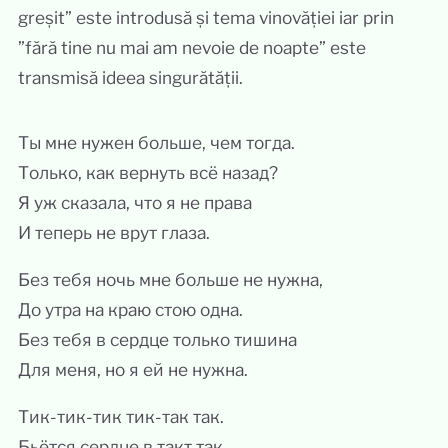
greșit” este introdusă și tema vinovăției iar prin
”fără tine nu mai am nevoie de noapte” este
transmisă ideea singurătății.
Ты мне нужен больше, чем тогда.
Только, как вернуть всё назад?
Я уж сказала, что я не права
И теперь не врут глаза.
Без тебя ночь мне больше не нужна,
До утра на краю стою одна.
Без тебя в сердце только тишина
Для меня, но я ей не нужна.
Тик-тик-тик тик-так так.
Бьётся сердце в такт так.