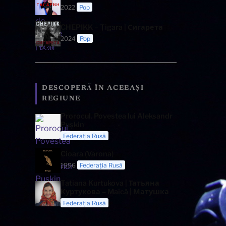
2022
Pop
CHEPIKK – Țigara | Сигарета
2024
Pop
DESCOPERĂ ÎN ACEEAȘI
REGIUNE
Prorocul. Povestea lui Aleksandr
Pușkin
Federația Rusă
Cioara (Varona)
1996
Federația Rusă
Tatiana Kurtukova | Татьяна
Куртукова – Maică | Матушка
Federația Rusă