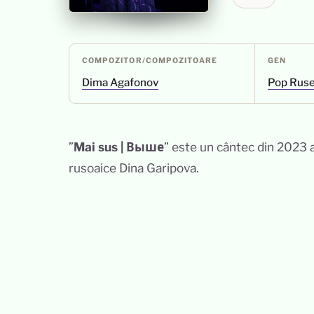
COMPOZITOR/COMPOZITOARE
GEN
Dima Agafonov
Pop Rus
”
Mai sus | Выше
” este un cântec din 2023 al
rusoaice Dina Garipova.