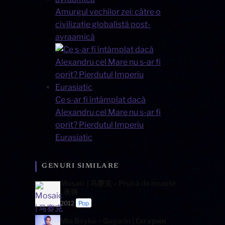
Amurgul vechilor zei: către o
civilizație globalistă post-
avraamică
Ce s-ar fi întâmplat dacă
Alexandru cel Mare nu s-ar fi
oprit? Pierdutul Imperiu
Eurasiatic
GENURI SIMILARE
Mosaic | 马赛克 – Pisică de noapte
| 夜猫
2012
Pop
Mia Boyka – Gagarin | Гагарин