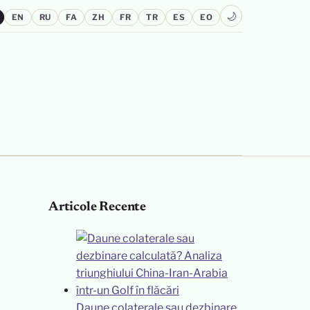
🌙
EN
RU
FA
ZH
FR
TR
ES
EO
Articole Recente
Daune colaterale sau dezbinare