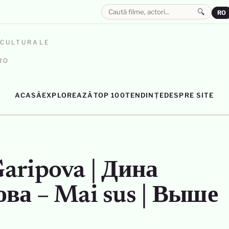
🔍
RO
OCULTURALE
RO
ACASĂ
EXPLOREAZĂ
TOP 100
TENDINȚE
DESPRE SITE
aripova | Дина
ва – Mai sus | Выше