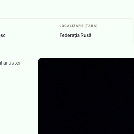
LOCALIZARE (ȚARA)
esc
Federația Rusă
 artistei