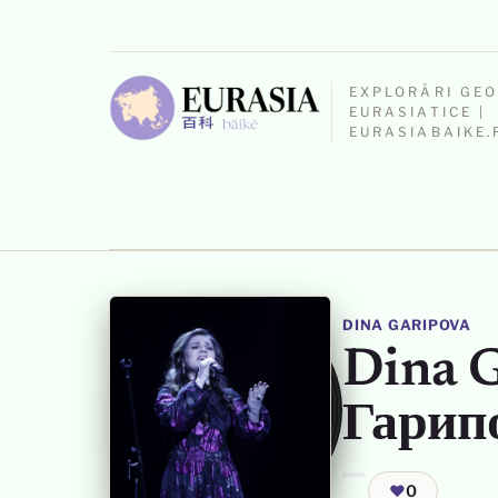
EXPLORĂRI GE
EURASIATICE |
EURASIABAIKE.
DINA GARIPOVA
Dina G
Гарипо
❤
0