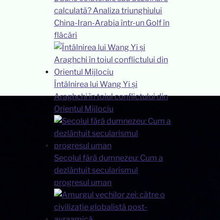
calculată? Analiza triunghiului
China-Iran-Arabia într-un Golf în
flăcări
Întâlnirea lui Wang Yi și
Araghchi în toiul conflictului din
Orientul Mijlociu
Secolul fără dumnezeu: Cum a
dezlănțuit secularismul
progresul uman