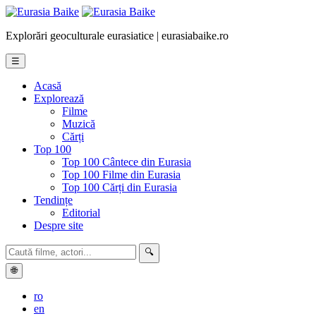
Explorări geoculturale eurasiatice | eurasiabaike.ro
☰
Acasă
Explorează
Filme
Muzică
Cărți
Top 100
Top 100 Cântece din Eurasia
Top 100 Filme din Eurasia
Top 100 Cărți din Eurasia
Tendințe
Editorial
Despre site
🔍
🌐
ro
en