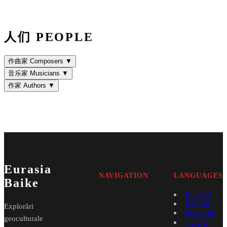
人们 PEOPLE
作曲家 Composers
▼
音乐家 Musicians
▼
作家 Authors
▼
Eurasia
NAVIGATION
LANGUAGES
Baike
Română
English
Explorări
Русский
geoculturale
فارسی