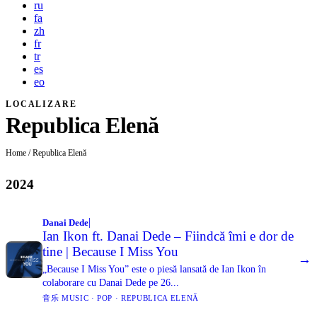
ru
fa
zh
fr
tr
es
eo
LOCALIZARE
Republica Elenă
Home
/
Republica Elenă
2024
|
Danai Dede
Ian Ikon ft. Danai Dede – Fiindcă îmi e dor de
tine | Because I Miss You
→
„Because I Miss You” este o piesă lansată de Ian Ikon în
colaborare cu Danai Dede pe 26...
音乐 MUSIC · POP · REPUBLICA ELENĂ