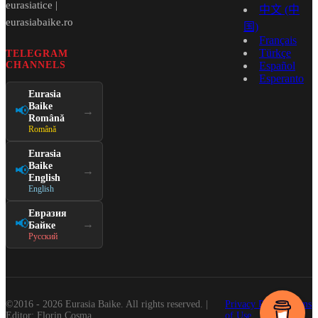
eurasiatice |
中文 (中
eurasiabaike.ro
国)
Français
Türkçe
TELEGRAM
CHANNELS
Español
Esperanto
Eurasia
Baike
📢
→
Română
Română
Eurasia
Baike
📢
→
English
English
Евразия
📢
→
Байке
Русский
©2016 - 2026 Eurasia Baike. All rights reserved. |
Privacy Policy
Terms
Editor: Florin Cosma
of Use