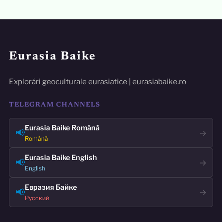
Eurasia Baike
Explorări geoculturale eurasiatice | eurasiabaike.ro
TELEGRAM CHANNELS
Eurasia Baike Română
📢
→
Română
Eurasia Baike English
📢
→
English
Евразия Байке
📢
→
Русский