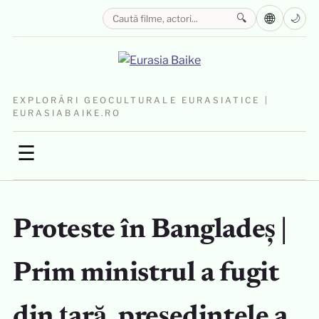
🌐
🔍
🌙
EXPLORĂRI GEOCULTURALE EURASIATICE |
EURASIABAIKE.RO
☰
Proteste în Bangladeș |
Prim ministrul a fugit
din țară, președintele a