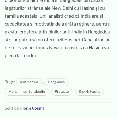
diplomatice dintre India și Bangladeș, din cauza
legăturilor strânse ale New Delhi cu Hasina și cu
familia acesteia. Unii analiști cred că India are și
capacitatea și motivația de a arăta reținere, pentru
a evita creștere atitudinilor anti-India în Bangladeș
și s-ar putea să nu ofere azil Hasinei. Canalul indian
de televiziune Times Now a transmis că Hasina va
pleca la Londra.
Tags:
,
,
Asia de Sud
Bangladeș
,
,
Mohammed Șahabudin
Proteste
Sheikh Hasina
Scris de:
Florin Cosma