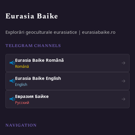
Eurasia Baike
Explorări geoculturale eurasiatice | eurasiabaike.ro
TELEGRAM CHANNELS
Eurasia Baike Română
📢
→
Română
Eurasia Baike English
📢
→
English
Евразия Байке
📢
→
Русский
NAVIGATION