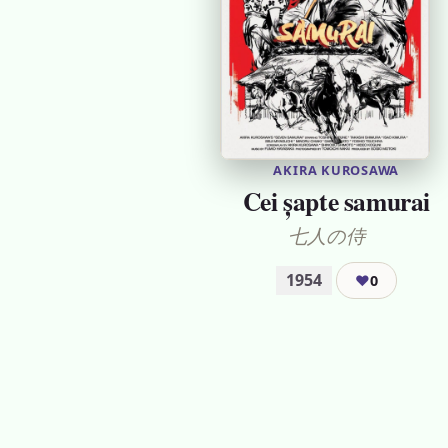
AKIRA KUROSAWA
Cei șapte samurai
七人の侍
1954
❤
0