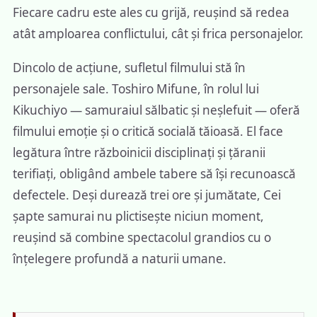
Fiecare cadru este ales cu grijă, reușind să redea
atât amploarea conflictului, cât și frica personajelor.
Dincolo de acțiune, sufletul filmului stă în
personajele sale. Toshiro Mifune, în rolul lui
Kikuchiyo — samuraiul sălbatic și neșlefuit — oferă
filmului emoție și o critică socială tăioasă. El face
legătura între războinicii disciplinați și țăranii
terifiați, obligând ambele tabere să își recunoască
defectele. Deși durează trei ore și jumătate, Cei
șapte samurai nu plictisește niciun moment,
reușind să combine spectacolul grandios cu o
înțelegere profundă a naturii umane.