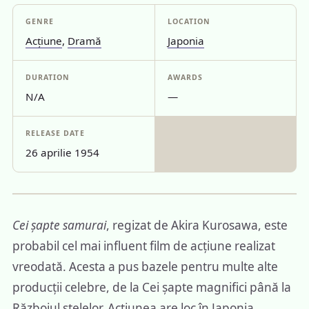
GENRE
LOCATION
Acțiune
,
Dramă
Japonia
DURATION
AWARDS
N/A
—
RELEASE DATE
26 aprilie 1954
Cei șapte samurai
, regizat de Akira Kurosawa, este
probabil cel mai influent film de acțiune realizat
vreodată. Acesta a pus bazele pentru multe alte
producții celebre, de la Cei șapte magnifici până la
Războiul stelelor. Acțiunea are loc în Japonia