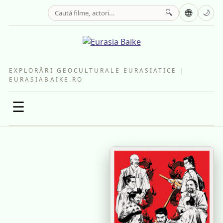
🌐
🔍
🌙
EXPLORĂRI GEOCULTURALE EURASIATICE |
EURASIABAIKE.RO
☰