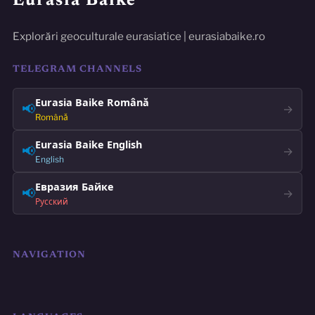
Eurasia Baike
Explorări geoculturale eurasiatice | eurasiabaike.ro
TELEGRAM CHANNELS
Eurasia Baike Română
📢
→
Română
Eurasia Baike English
📢
→
English
Евразия Байке
📢
→
Русский
NAVIGATION