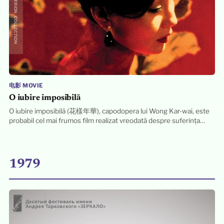
电影 MOVIE
O iubire imposibilă
O iubire imposibilă (花樣年華), capodopera lui Wong Kar-wai, este
probabil cel mai frumos film realizat vreodată despre suferința…
1979