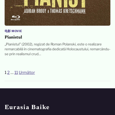
电影 MOVIE
Pianistul
„Pianistul” (2002), regizat de Roman Polanski, este o realizare
remarcabilă în cinematografia dedicată Holocaustului, remarcându-
se prin realismul crud…
1
2
…
11
Următor
Paginație
articole
Eurasia Baike