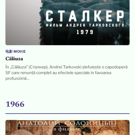
电影 MOVIE
Călăuza
În „Călăuza” (Сталкер), Andrei Tarkovski șlefuiește o capodoperă
SF care renunță complet au efectele speciale în favoarea
profunzimii…
1966