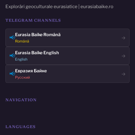
Explorări geoculturale eurasiatice | eurasiabaike.ro
TELEGRAM CHANNELS
Eurasia Baike Română
📢
→
Română
Eurasia Baike English
📢
→
English
Евразия Байке
📢
→
Русский
NAVIGATION
LANGUAGES