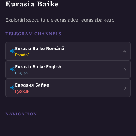
Eurasia Baike
Explorări geoculturale eurasiatice | eurasiabaike.ro
TELEGRAM CHANNELS
Eurasia Baike Română
📢
→
Română
Eurasia Baike English
📢
→
English
Евразия Байке
📢
→
Русский
NAVIGATION