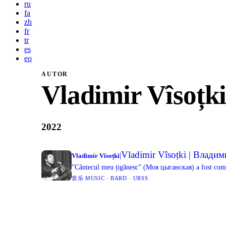
ru
fa
zh
fr
tr
es
eo
AUTOR
Vladimir Vîsoțki
2022
Vladimir Vîsoțki | Влади
|
Vladimir Vîsoțki
”Cântecul meu țigănesc” (Моя цыганская) a fost compu
音乐 MUSIC · BARD · URSS