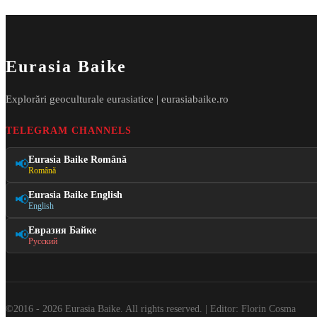
Eurasia Baike
Explorări geoculturale eurasiatice | eurasiabaike.ro
TELEGRAM CHANNELS
Eurasia Baike Română
📢
Română
Eurasia Baike English
📢
English
Евразия Байке
📢
Русский
©2016 - 2026 Eurasia Baike. All rights reserved. | Editor: Florin Cosma