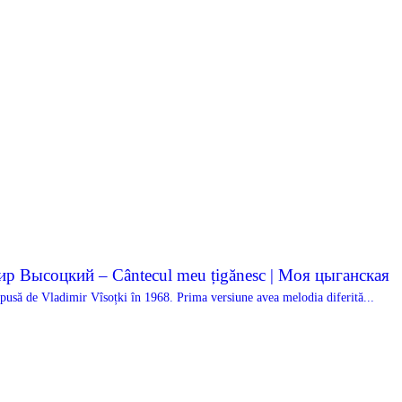
мир Высоцкий – Cântecul meu țigănesc | Моя цыганская
să de Vladimir Vîsoțki în 1968. Prima versiune avea melodia diferită...