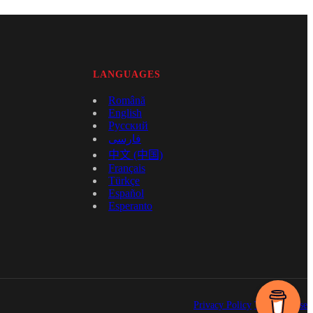
LANGUAGES
Română
English
Русский
فارسی
中文 (中国)
Français
Türkçe
Español
Esperanto
Privacy Policy
Terms of Use