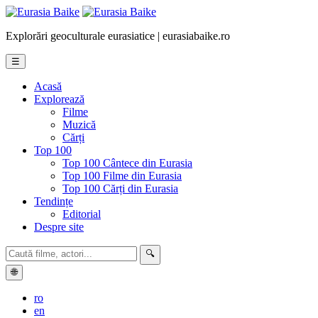
Explorări geoculturale eurasiatice | eurasiabaike.ro
☰
Acasă
Explorează
Filme
Muzică
Cărți
Top 100
Top 100 Cântece din Eurasia
Top 100 Filme din Eurasia
Top 100 Cărți din Eurasia
Tendințe
Editorial
Despre site
🔍
🌐
ro
en