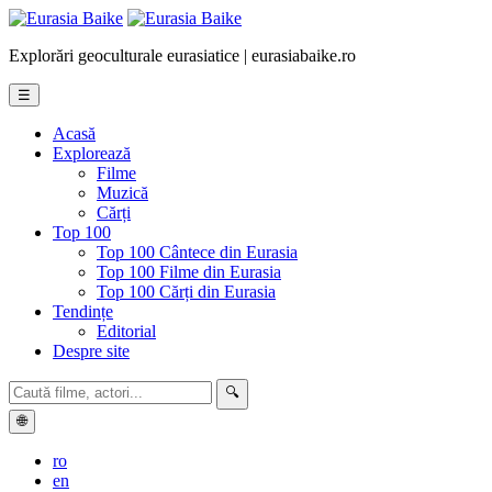
Explorări geoculturale eurasiatice | eurasiabaike.ro
☰
Acasă
Explorează
Filme
Muzică
Cărți
Top 100
Top 100 Cântece din Eurasia
Top 100 Filme din Eurasia
Top 100 Cărți din Eurasia
Tendințe
Editorial
Despre site
🔍
🌐
ro
en