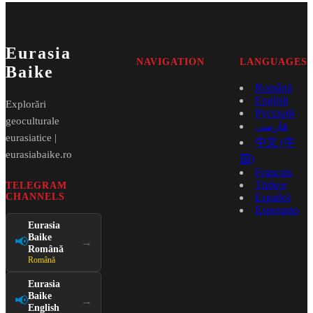
Eurasia
NAVIGATION
LANGUAGES
Baike
Română
English
Explorări
Русский
geoculturale
فارسی
eurasiatice |
中文 (中
eurasiabaike.ro
国)
Français
Türkçe
TELEGRAM
CHANNELS
Español
Esperanto
Eurasia
Baike
📢
→
Română
Română
Eurasia
Baike
📢
→
English