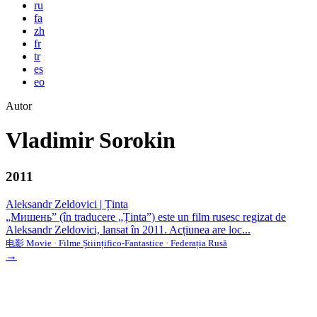
ru
fa
zh
fr
tr
es
eo
Autor
Vladimir Sorokin
2011
Aleksandr Zeldovici
|
Ținta
„Мишень” (în traducere „Ținta”) este un film rusesc regizat de
Aleksandr Zeldovici, lansat în 2011. Acțiunea are loc...
电影 Movie · Filme Științifico-Fantastice · Federația Rusă
→