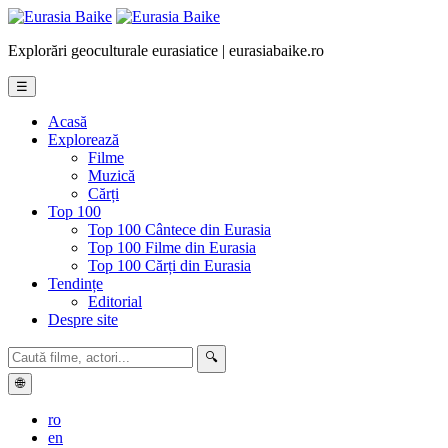
Explorări geoculturale eurasiatice | eurasiabaike.ro
☰
Acasă
Explorează
Filme
Muzică
Cărți
Top 100
Top 100 Cântece din Eurasia
Top 100 Filme din Eurasia
Top 100 Cărți din Eurasia
Tendințe
Editorial
Despre site
🔍
🌐
ro
en