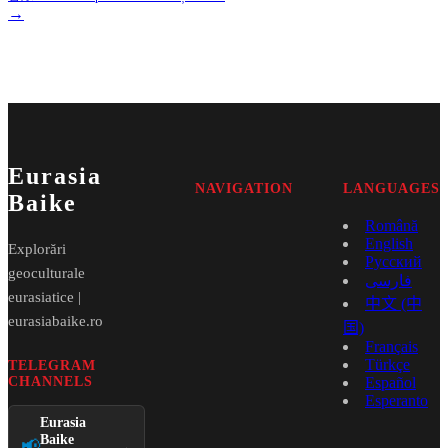
→
Eurasia
NAVIGATION
LANGUAGES
Baike
Română
English
Explorări
Русский
geoculturale
فارسی
eurasiatice |
中文 (中
eurasiabaike.ro
国)
Français
Türkçe
TELEGRAM
CHANNELS
Español
Esperanto
Eurasia
Baike
📢
→