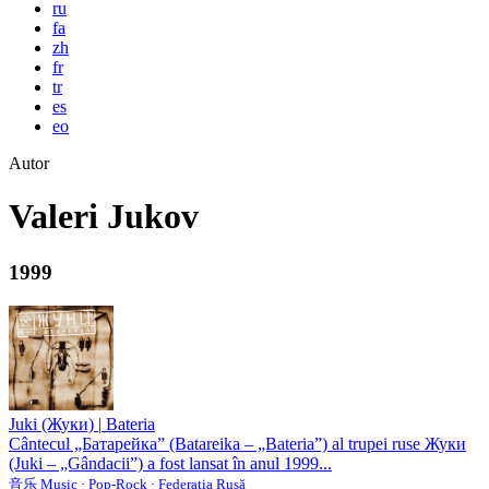
ru
fa
zh
fr
tr
es
eo
Autor
Valeri Jukov
1999
Juki (Жуки)
|
Bateria
Cântecul „Батарейка” (Batareika – „Bateria”) al trupei ruse Жуки
(Juki – „Gândacii”) a fost lansat în anul 1999...
音乐 Music · Pop-Rock · Federația Rusă