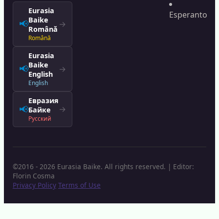
Eurasia
Esperanto
Baike
📢
→
Română
Română
Eurasia
Baike
📢
→
English
English
Евразия
📢
→
Байке
Русский
©2016 - 2026 Eurasia Baike. All rights reserved. | Editor:
Florin Cosma
Privacy Policy
Terms of Use