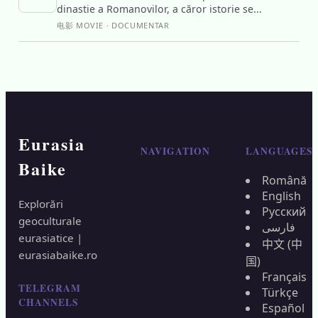
dinastie a Romanovilor, a căror istorie se...
电影 MOVIE · DOCUMENTAR
Eurasia
NAVIGATION
LANGUAGES
Baike
Română
English
Explorări
Русский
geoculturale
فارسی
eurasiatice |
中文 (中
eurasiabaike.ro
国)
Français
TELEGRAM
Türkçe
CHANNELS
Español