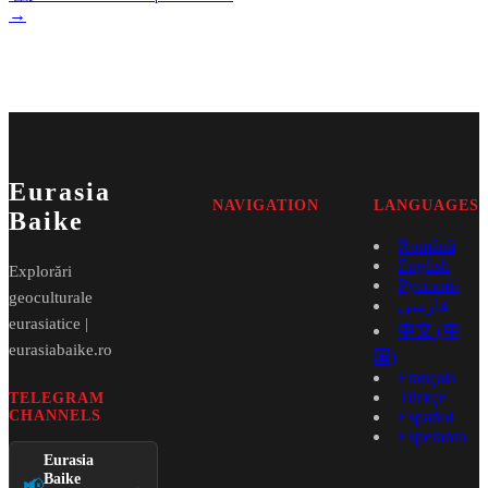
→
Eurasia
NAVIGATION
LANGUAGES
Baike
Română
English
Explorări
Русский
geoculturale
فارسی
eurasiatice |
中文 (中
eurasiabaike.ro
国)
Français
Türkçe
TELEGRAM
CHANNELS
Español
Esperanto
Eurasia
Baike
📢
→