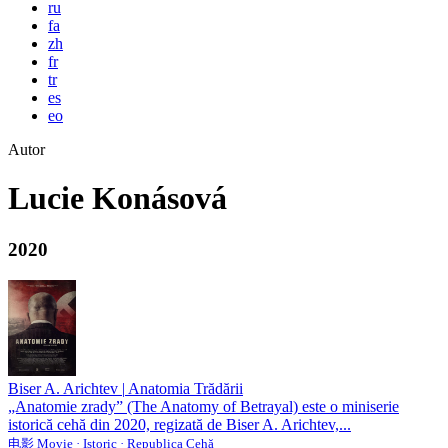
ru
fa
zh
fr
tr
es
eo
Autor
Lucie Konásová
2020
Biser A. Arichtev
|
Anatomia Trădării
„Anatomie zrady” (The Anatomy of Betrayal) este o miniserie
istorică cehă din 2020, regizată de Biser A. Arichtev,...
电影 Movie · Istoric · Republica Cehă