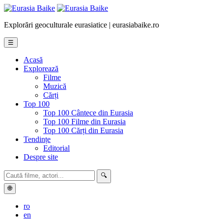
Explorări geoculturale eurasiatice | eurasiabaike.ro
☰
Acasă
Explorează
Filme
Muzică
Cărți
Top 100
Top 100 Cântece din Eurasia
Top 100 Filme din Eurasia
Top 100 Cărți din Eurasia
Tendințe
Editorial
Despre site
🔍
🌐
ro
en