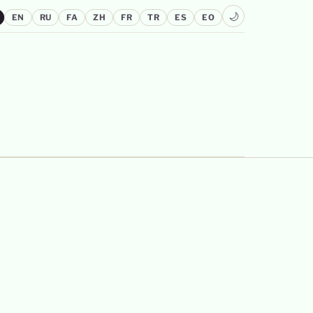
🌙
EN
RU
FA
ZH
FR
TR
ES
EO