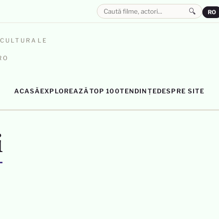
🔍
RO
OCULTURALE
RO
ACASĂ
EXPLOREAZĂ
TOP 100
TENDINȚE
DESPRE SITE
i