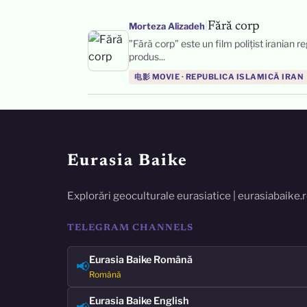
|
Fără corp
Morteza Alizadeh
”Fără corp” este un film polițist iranian
produs...
电影 MOVIE · REPUBLICA ISLAMICĂ IRAN
Eurasia Baike
Explorări geoculturale eurasiatice | eurasiabaike.
TELEGRAM CHANNELS
Eurasia Baike Română
📢
Română
Eurasia Baike English