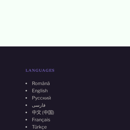
LANGUAGES
Română
English
Русский
فارسی
中文 (中国)
Français
Türkçe