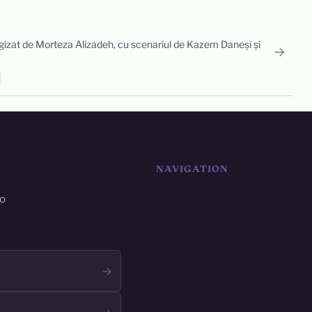
 regizat de Morteza Alizadeh, cu scenariul de Kazem Daneși și
→
NAVIGATION
ro
→