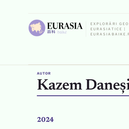
EXPLORĂRI GE
EURASIATICE |
EURASIABAIKE.
AUTOR
Kazem Daneș
2024