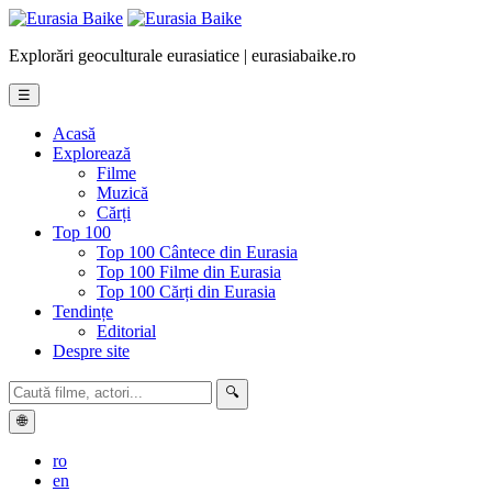
Explorări geoculturale eurasiatice | eurasiabaike.ro
☰
Acasă
Explorează
Filme
Muzică
Cărți
Top 100
Top 100 Cântece din Eurasia
Top 100 Filme din Eurasia
Top 100 Cărți din Eurasia
Tendințe
Editorial
Despre site
🔍
🌐
ro
en