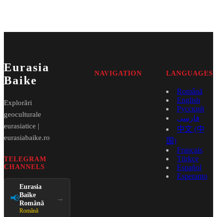
Eurasia
NAVIGATION
LANGUAGES
Baike
Română
English
Explorări
Русский
geoculturale
فارسی
eurasiatice |
中文 (中
eurasiabaike.ro
国)
Français
Türkçe
TELEGRAM
CHANNELS
Español
Esperanto
Eurasia
Baike
📢
→
Română
Română