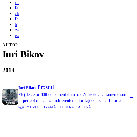
ru
fa
zh
fr
tr
es
eo
AUTOR
Iuri Bîkov
2014
Prostul
|
Iuri Bîkov
Viețile celor 800 de oameni dintr-o clădire de apartamente sunt
→
în pericol din cauza indiferenței autorităților locale. În orice...
电影 MOVIE · DRAMĂ · FEDERAȚIA RUSĂ