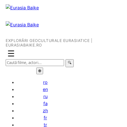
EXPLORĂRI GEOCULTURALE EURASIATICE |
EURASIABAIKE.RO
☰
🔍
🌐
ro
en
ru
fa
zh
fr
tr