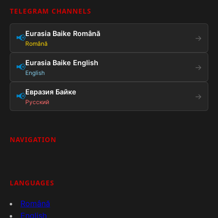
TELEGRAM CHANNELS
Eurasia Baike Română
📢
→
Română
Eurasia Baike English
📢
→
English
Евразия Байке
📢
→
Русский
NAVIGATION
LANGUAGES
Română
English