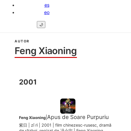
es
eo
🌙
AUTOR
Feng Xiaoning
2001
Apus de Soare Purpuriu
|
Feng Xiaoning
紫日 | zǐ rì | 2001 | film chinezesc-rusesc, dramă
de război, regizat de 冯小宁 | Feng Xiaoning.