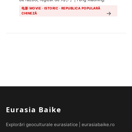
电影 MOVIE · ISTORIC · REPUBLICA POPULARĂ
→
CHINEZĂ
Eurasia Baike
Explorări geoculturale eurasiatice | eurasiabaike.ro