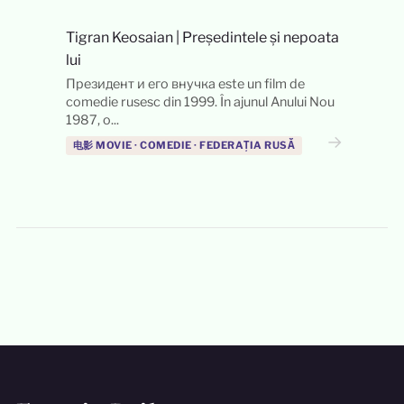
Tigran Keosaian
|
Președintele și nepoata
lui
Президент и его внучка este un film de
comedie rusesc din 1999. În ajunul Anului Nou
1987, o...
→
电影 MOVIE · COMEDIE · FEDERAȚIA RUSĂ