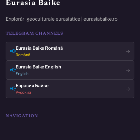
Eurasia Baike
Explorări geoculturale eurasiatice | eurasiabaike.ro
TELEGRAM CHANNELS
Eurasia Baike Română
📢
→
Română
Eurasia Baike English
📢
→
English
Евразия Байке
📢
→
Русский
NAVIGATION