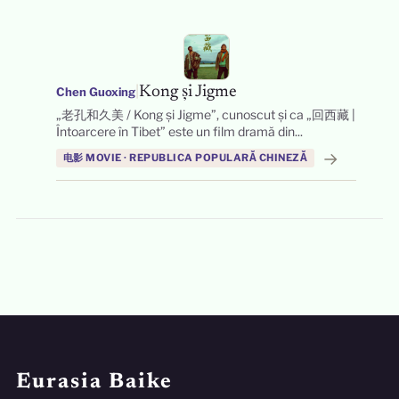
|
Kong și Jigme
Chen Guoxing
„老孔和久美 / Kong și Jigme”, cunoscut și ca „回西藏 |
Întoarcere în Tibet” este un film dramă din...
→
电影 MOVIE · REPUBLICA POPULARĂ CHINEZĂ
Eurasia Baike