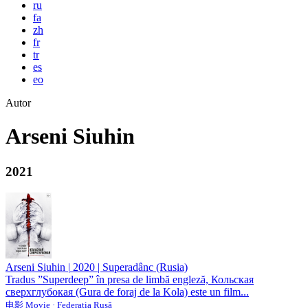
ru
fa
zh
fr
tr
es
eo
Autor
Arseni Siuhin
2021
Arseni Siuhin
|
2020 | Superadânc (Rusia)
Tradus ”Superdeep” în presa de limbă engleză, Кольская
сверхглубокая (Gura de foraj de la Kola) este un film...
电影 Movie · Federația Rusă