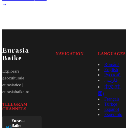
→
Eurasia
NAVIGATION
LANGUAGES
Baike
Română
English
Explorări
Русский
geoculturale
فارسی
eurasiatice |
中文 (中
eurasiabaike.ro
国)
Français
Türkçe
TELEGRAM
CHANNELS
Español
Esperanto
Eurasia
Baike
📢
→