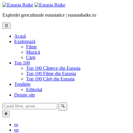
Explorări geoculturale eurasiatice | eurasiabaike.ro
☰
Acasă
Explorează
Filme
Muzică
Cărți
Top 100
Top 100 Cântece din Eurasia
Top 100 Filme din Eurasia
Top 100 Cărți din Eurasia
Tendințe
Editorial
Despre site
🔍
🌐
ro
en