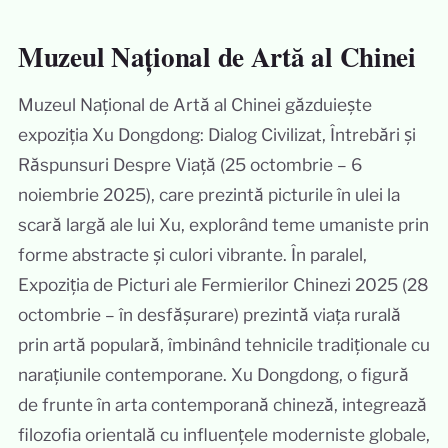
Muzeul Național de Artă al Chinei
Muzeul Național de Artă al Chinei găzduiește
expoziția Xu Dongdong: Dialog Civilizat, Întrebări și
Răspunsuri Despre Viață (25 octombrie – 6
noiembrie 2025), care prezintă picturile în ulei la
scară largă ale lui Xu, explorând teme umaniste prin
forme abstracte și culori vibrante. În paralel,
Expoziția de Picturi ale Fermierilor Chinezi 2025 (28
octombrie – în desfășurare) prezintă viața rurală
prin artă populară, îmbinând tehnicile tradiționale cu
narațiunile contemporane. Xu Dongdong, o figură
de frunte în arta contemporană chineză, integrează
filozofia orientală cu influențele moderniste globale,