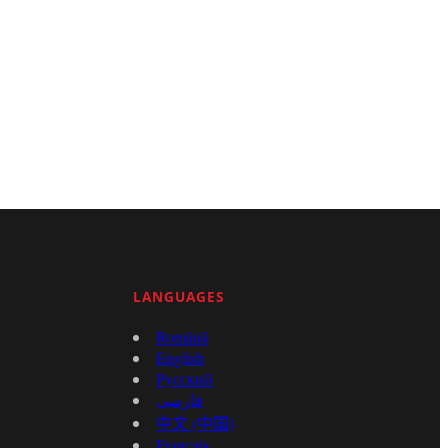
LANGUAGES
Română
English
Русский
فارسی
中文 (中国)
Français