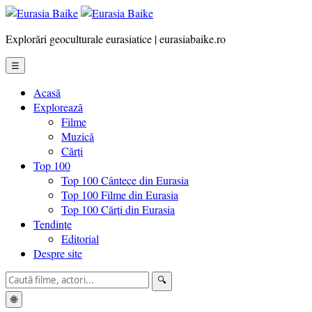
Explorări geoculturale eurasiatice | eurasiabaike.ro
☰
Acasă
Explorează
Filme
Muzică
Cărți
Top 100
Top 100 Cântece din Eurasia
Top 100 Filme din Eurasia
Top 100 Cărți din Eurasia
Tendințe
Editorial
Despre site
🔍
🌐