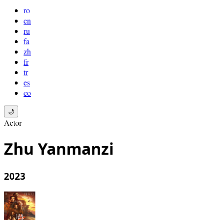
ro
en
ru
fa
zh
fr
tr
es
eo
🌙
Actor
Zhu Yanmanzi
2023