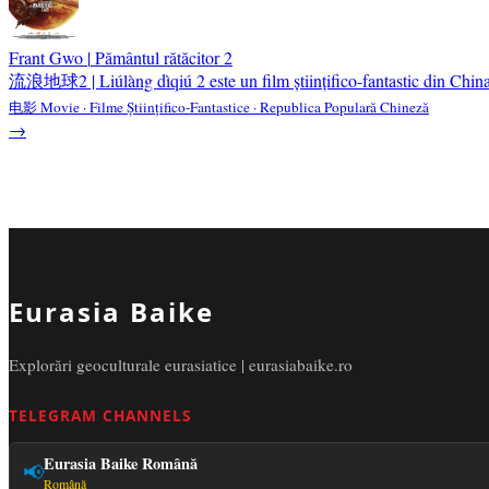
Frant Gwo
|
Pământul rătăcitor 2
流浪地球2 | Liúlàng dìqiú 2 este un film științifico-fantastic din China 
电影 Movie · Filme Științifico-Fantastice · Republica Populară Chineză
→
Eurasia Baike
Explorări geoculturale eurasiatice | eurasiabaike.ro
TELEGRAM CHANNELS
Eurasia Baike Română
📢
Română