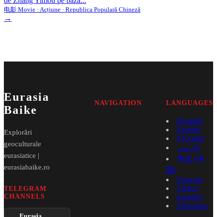
de Zhang Yimou pe baza...
电影 Movie · Acțiune · Republica Populară Chineză
→
Eurasia
NAVIGATION
LANGUAGES
Baike
Română
English
Explorări
Русский
geoculturale
فارسی
eurasiatice |
中文 (中
eurasiabaike.ro
国)
Français
Türkçe
TELEGRAM
CHANNELS
Español
Esperanto
Eurasia