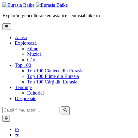
Explorări geoculturale eurasiatice | eurasiabaike.ro
☰
Acasă
Explorează
Filme
Muzică
Cărți
Top 100
Top 100 Cântece din Eurasia
Top 100 Filme din Eurasia
Top 100 Cărți din Eurasia
Tendințe
Editorial
Despre site
🔍
🌐
ro
en