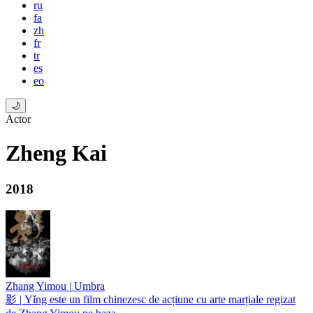
ru
fa
zh
fr
tr
es
eo
🌙
Actor
Zheng Kai
2018
Zhang Yimou
|
Umbra
影 | Yǐng este un film chinezesc de acțiune cu arte marțiale regizat