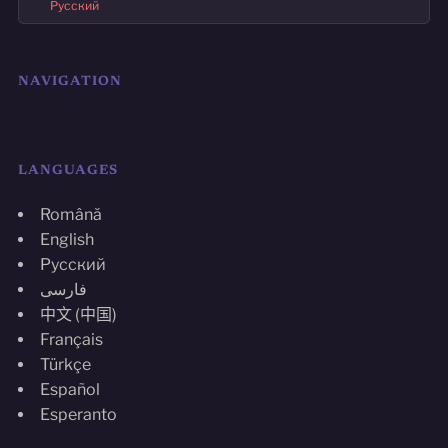
Русский
NAVIGATION
LANGUAGES
Română
English
Русский
فارسی
中文 (中国)
Français
Türkçe
Español
Esperanto