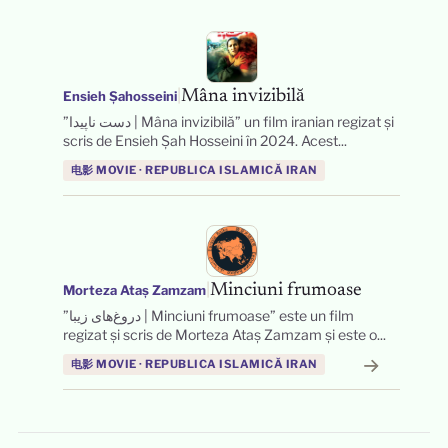
|
Mâna invizibilă
Ensieh Șahosseini
”دست ناپیدا | Mâna invizibilă” un film iranian regizat și
scris de Ensieh Șah Hosseini în 2024. Acest...
电影 MOVIE · REPUBLICA ISLAMICĂ IRAN
|
Minciuni frumoase
Morteza Ataș Zamzam
”دروغ‌های زیبا | Minciuni frumoase” este un film
regizat și scris de Morteza Ataș Zamzam și este o...
→
→
电影 MOVIE · REPUBLICA ISLAMICĂ IRAN