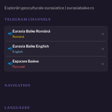
Explorări geoculturale eurasiatice | eurasiabaike.ro
TELEGRAM CHANNELS
Eurasia Baike Română
📢
→
Română
Eurasia Baike English
📢
→
English
Евразия Байке
📢
→
Русский
NAVIGATION
LANGUAGES