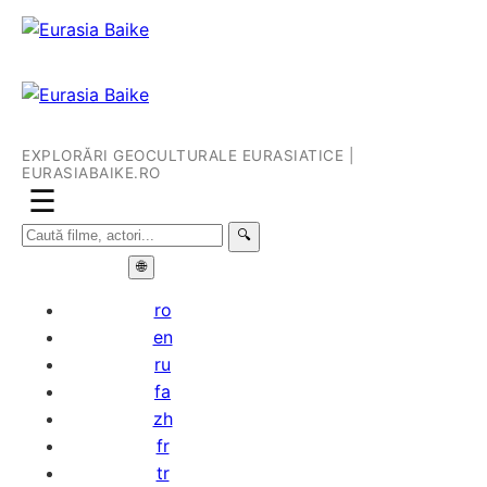
EXPLORĂRI GEOCULTURALE EURASIATICE |
EURASIABAIKE.RO
☰
🔍
🌐
ro
en
ru
fa
zh
fr
tr