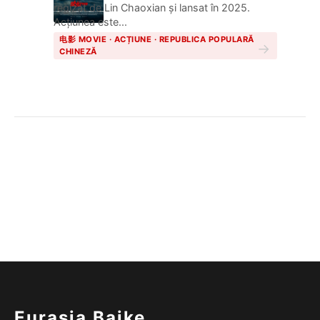
regizat de Lin Chaoxian și lansat în 2025.
Acțiunea este...
电影 MOVIE · ACȚIUNE · REPUBLICA POPULARĂ
→
CHINEZĂ
Eurasia Baike