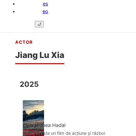
es
eo
🌙
ACTOR
Jiang Lu Xia
2025
Operațiunea Hadal
蛟龙行动 este un film de acțiune și război