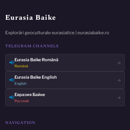
Eurasia Baike
Explorări geoculturale eurasiatice | eurasiabaike.ro
TELEGRAM CHANNELS
Eurasia Baike Română
📢
→
Română
Eurasia Baike English
📢
→
English
Евразия Байке
📢
→
Русский
NAVIGATION