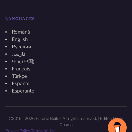
LANGUAGES
Română
English
Русский
فارسی
中文 (中国)
Français
Türkçe
Español
Esperanto
©2016 - 2026 Eurasia Baike. All rights reserved. | Editor: Florin
Cosma
Privacy Policy
Terms of Use