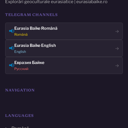
Explorări geoculturale eurasiatice | eurasiabaike.ro
TELEGRAM CHANNELS
Eurasia Baike Română
📢
→
Română
Eurasia Baike English
📢
→
English
Евразия Байке
📢
→
Русский
NAVIGATION
LANGUAGES