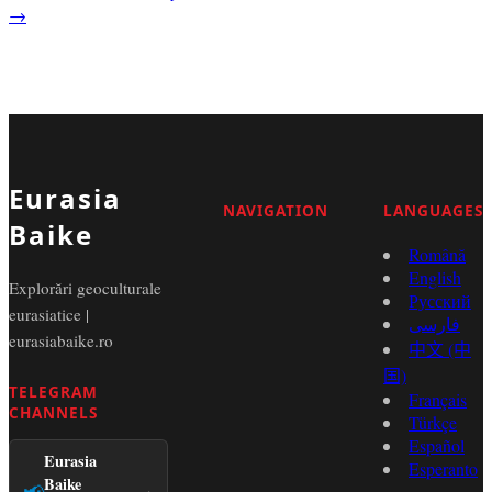
→
Eurasia
NAVIGATION
LANGUAGES
Baike
Română
English
Explorări geoculturale
Русский
eurasiatice |
فارسی
eurasiabaike.ro
中文 (中
国)
TELEGRAM
Français
CHANNELS
Türkçe
Español
Eurasia
Esperanto
Baike