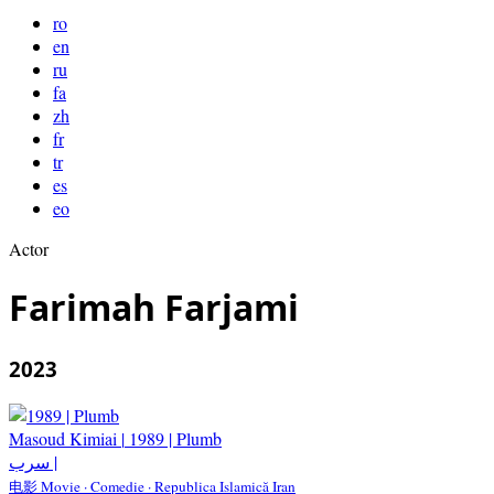
ro
en
ru
fa
zh
fr
tr
es
eo
Actor
Farimah Farjami
2023
Masoud Kimiai
|
1989 | Plumb
سرب |
电影 Movie · Comedie · Republica Islamică Iran