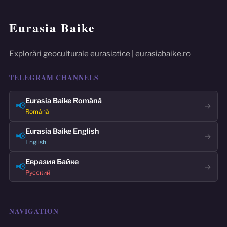
Eurasia Baike
Explorări geoculturale eurasiatice | eurasiabaike.ro
TELEGRAM CHANNELS
Eurasia Baike Română
📢
→
Română
Eurasia Baike English
📢
→
English
Евразия Байке
📢
→
Русский
NAVIGATION