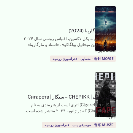
استاد و مارگاریتا (2024)
به کارگردانی مایکل لاکسین، اقتباس روسی سال ۲۰۲۴
از رمان نمادین میخائیل بولگاکوف «استاد و مارگاریتا»
صحنه ادبی...
电影 MOVIE · معمایی · فدراسیون روسیه
چپیک
|
چِپیک | CHEPIKK – سیگار | Сигарета
«سیگار» (Cigarette) اثری است از هنرمندی به نام
چِپیک (Chepikk) که در ژانویه ۲۰۲۴ منتشر شده است.
متن...
→
→
音乐 MUSIC · موسیقی پاپ · فدراسیون روسیه