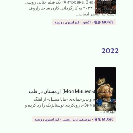
«Хитровка. Знак четырёх» یک فیلم جنایی روسی
محصول سال ۲۰۲۳ به کارگردانی کارن شاخنازاروف
است که عناصر ادبیات...
→
→
电影 MOVIE · اکشن · فدراسیون روسیه
2022
مایا میشل (Моя Мишель)
|
زمستان در قلب
بازخوانیِ آرام و بی‌رحمانه‌ی «مایا میشل» از آهنگ
«Зима в сердце»، رویکردی نوستالژیک را رد کرده و
چهره‌ای...
→
音乐 MUSIC · موسیقی پاپ روسی · فدراسیون روسیه