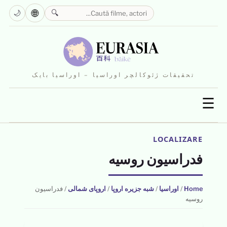
🌐
🌙
🔍
تحقیقات ژئوکالچر اوراسیا – اوراسیا بایک
☰
LOCALIZARE
فدراسیون روسیه
Home
/
اوراسیا
/
شبه جزیره اروپا
/
اروپای شمالی
/
فدراسیون
روسیه