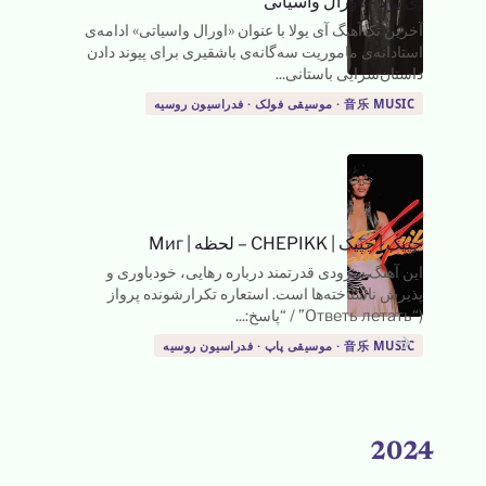
آی یولا – اورال واسیاتی
آخرین تک‌آهنگ آی یولا با عنوان «اورال واسیاتی» ادامه‌ی
استادانه‌ی ماموریت سه‌گانه‌ی باشقیری برای پیوند دادن
داستان‌سرایی باستانی...
音乐 MUSIC · موسیقی فولک · فدراسیون روسیه
چپیک
|
چپیک | CHEPIKK – لحظه | Миг
این آهنگ سرودی قدرتمند درباره رهایی، خودباوری و
پذیرش ناشناخته‌ها است. استعاره تکرارشونده پرواز
(“Oтветь летать” / “پاسخ:...
→
→
→
音乐 MUSIC · موسیقی پاپ · فدراسیون روسیه
2024