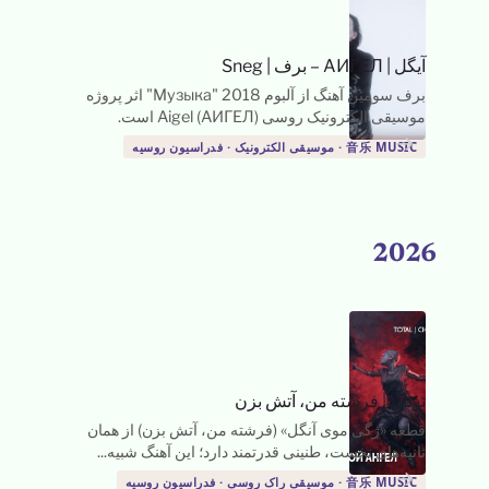
آیگل | АИГЕЛ – برف | Sneg
برف سومین آهنگ از آلبوم 2018 "Музыка" اثر پروژه
موسیقی الکترونیک روسی Aigel (АИГЕЛ) است.
→
音乐 MUSIC · موسیقی الکترونیک · فدراسیون روسیه
2026
توتال
|
فرشته من، آتش بزن
قطعه «ژگی موی آنگل» (فرشته من، آتش بزن) از همان
ثانیه‌های نخست، طنینی قدرتمند دارد؛ این آهنگ شبیه...
→
音乐 MUSIC · موسیقی راک روسی · فدراسیون روسیه