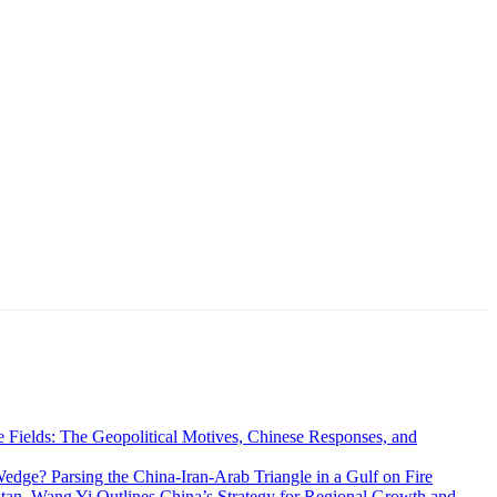
 Fields: The Geopolitical Motives, Chinese Responses, and
edge? Parsing the China-Iran-Arab Triangle in a Gulf on Fire
an, Wang Yi Outlines China’s Strategy for Regional Growth and