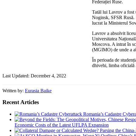
Federației Ruse.
Tatăl lui Lavrov a fos
Noginsk, SFSR Rusă. Nu
lucrat la Ministerul So
Lavrov a absolvit liceul
Universitatea Națională
Moscova. A intrat în sc
(MGIMO) de unde a abs
În perioada de studenț
dhivehi, limba oficială
Last Updated: December 4, 2022
Written by:
Eurasia Baike
Recent Articles
Romania’s Cadastre Cybera
Economic Costs of the Latest UFLPA Expansion