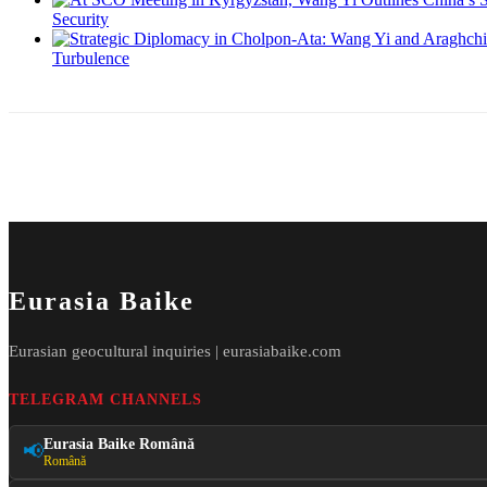
Security
Turbulence
Eurasia Baike
Eurasian geocultural inquiries | eurasiabaike.com
TELEGRAM CHANNELS
Eurasia Baike Română
📢
Română