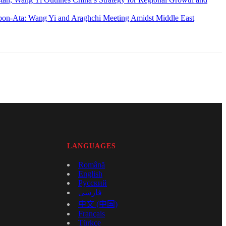
lpon-Ata: Wang Yi and Araghchi Meeting Amidst Middle East
LANGUAGES
Română
English
Русский
فارسی
中文 (中国)
Français
Türkçe