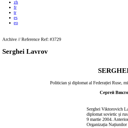
zh
fr
tr
es
eo
Archive // Reference
Ref: #3729
Serghei Lavrov
SERGHE
Politician și diplomat al Federației Ruse, m
Сергей Викт
Serghei Viktorovich La
diplomat sovietic și ru
9 martie 2004. Anterior
Organizația Națiunilor