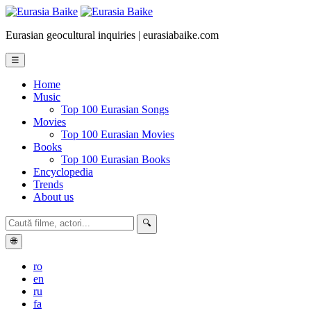
Eurasian geocultural inquiries | eurasiabaike.com
☰
Home
Music
Top 100 Eurasian Songs
Movies
Top 100 Eurasian Movies
Books
Top 100 Eurasian Books
Encyclopedia
Trends
About us
🔍
🌐
ro
en
ru
fa