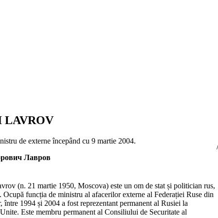
I LAVROV
inistru de externe începând cu 9 martie 2004.
орович Лавров
vrov (n. 21 martie 1950, Moscova) este un om de stat și politician rus,
s. Ocupă funcția de ministru al afacerilor externe al Federației Ruse din
, între 1994 și 2004 a fost reprezentant permanent al Rusiei la
 Unite. Este membru permanent al Consiliului de Securitate al