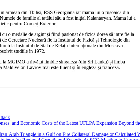
t un armean din Tbilisi, RSS Georgiana iar mama lui o rusoaică din
mele de familie al tatălui său a fost inițial Kalantaryan. Mama lui a
vietic pentru Comerț Exterior.
 cu o medalie de argint și fiind pasionat de fizică dorea să intre fie la
 de Cercetare Nucleară fie la Institutul de Fizică și Tehnologie din
himb la Institutul de Stat de Relații Internaționale din Moscova
olvit studiile în 1972.
ia la MGIMO a învățat limbile singaleza (din Sri Lanka) și limba
 a Maldivelor. Lavrov mai este fluent și în engleză și franceză.
ttack
Beyond the
Collateral Damage or Calculated W
At SCO Meeting in Kyrgyzst