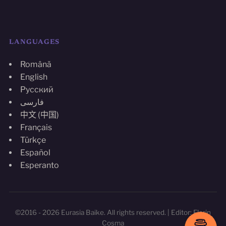
LANGUAGES
Română
English
Русский
فارسی
中文 (中国)
Français
Türkçe
Español
Esperanto
©2016 - 2026 Eurasia Baike. All rights reserved. | Editor: Florin
Cosma