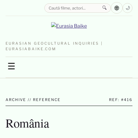
🌐
🔍
🌙
EURASIAN GEOCULTURAL INQUIRIES |
EURASIABAIKE.COM
☰
ARCHIVE // REFERENCE
REF: #416
România