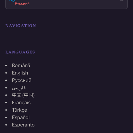
📢
→
Русский
NAVIGATION
LANGUAGES
Română
English
Русский
فارسی
中文 (中国)
Français
Türkçe
Español
Esperanto