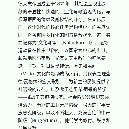
德意志帝国成立于1871年，其社会呈现出深
刻的矛盾性：快速的工业化与政治现代化，与
根深蒂固的传统及威权结构并存。在文化层
面，这个时代的核心任务是构建统一的民族认
同，将各邦国多样化的图景整合起来，这一努
力被称为“文化斗争”（Kulturkampf）。这场
运动旨在推崇世俗的、以国家为中心的忠诚，
超越地区与宗教（尤其是天主教）的归属感。
这一时期，对日耳曼神话、历史和民间
（Volk）文化的颂扬成为风尚，其代表是理查
德·瓦格纳的宏大歌剧——为新生的民族提供了
神话般的过往，以及弗里德里希·尼采的哲学
——挑战了其道德根基。社会阶层分明却又充
满活力：新兴的工业无产阶级、强大的军事贵
族容克阶级，以及不断壮大、充满自信的中产
阶级（Bürgertum），他们崇尚教育、秩序和
公民成就。