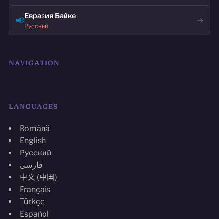
Евразия Байке
📢
→
Русский
NAVIGATION
LANGUAGES
Română
English
Русский
فارسی
中文 (中国)
Français
Türkçe
Español