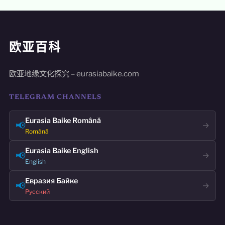
欧亚百科
欧亚地缘文化探究 – eurasiabaike.com
TELEGRAM CHANNELS
Eurasia Baike Română
📢
→
Română
Eurasia Baike English
📢
→
English
Евразия Байке
📢
→
Русский