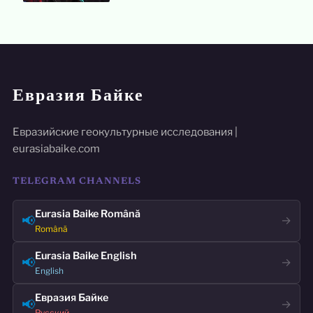
Евразия Байке
Евразийские геокультурные исследования |
eurasiabaike.com
TELEGRAM CHANNELS
Eurasia Baike Română
📢
→
Română
Eurasia Baike English
📢
→
English
Евразия Байке
📢
→
Русский