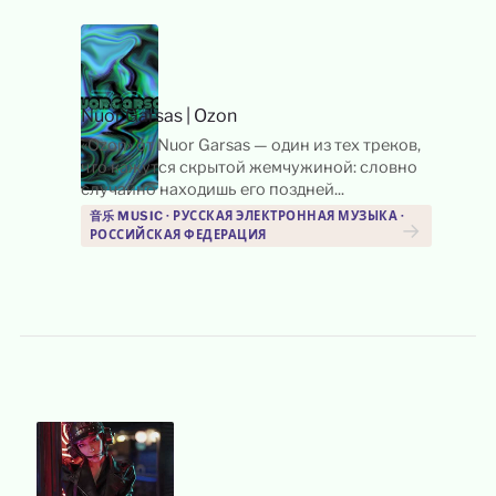
Nuor Garsas
|
Ozon
«Ozon» от Nuor Garsas — один из тех треков,
что кажутся скрытой жемчужиной: словно
случайно находишь его поздней...
音乐 MUSIC · РУССКАЯ ЭЛЕКТРОННАЯ МУЗЫКА ·
→
РОССИЙСКАЯ ФЕДЕРАЦИЯ