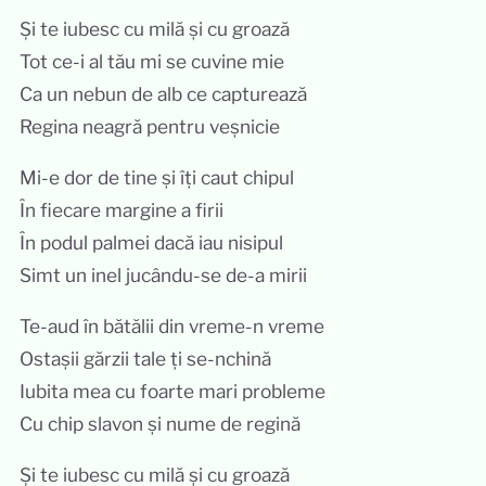
Și te iubesc cu milă și cu groază
Tot ce-i al tău mi se cuvine mie
Ca un nebun de alb ce capturează
Regina neagră pentru veșnicie
Mi-e dor de tine și îți caut chipul
În fiecare margine a firii
În podul palmei dacă iau nisipul
Simt un inel jucându-se de-a mirii
Te-aud în bătălii din vreme-n vreme
Ostașii gărzii tale ți se-nchină
Iubita mea cu foarte mari probleme
Cu chip slavon și nume de regină
Și te iubesc cu milă și cu groază