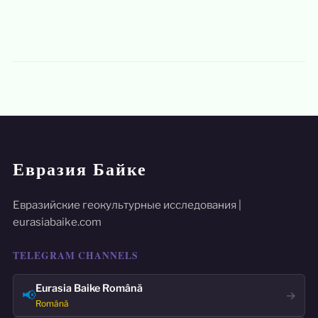
Евразия Байке
Евразийские геокультурные исследования |
eurasiabaike.com
TELEGRAM CHANNELS
Eurasia Baike Română
📢
→
Română