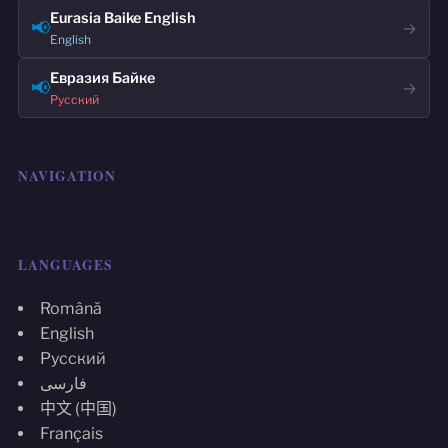
Eurasia Baike English
📢
→
English
Евразия Байке
📢
→
Русский
NAVIGATION
LANGUAGES
Română
English
Русский
فارسی
中文 (中国)
Français