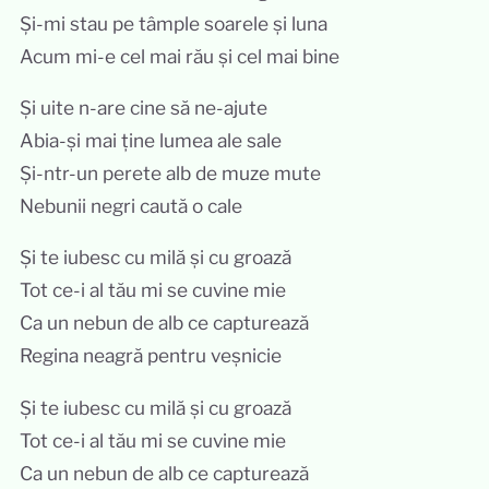
Și-mi stau pe tâmple soarele și luna
Acum mi-e cel mai rău și cel mai bine
Și uite n-are cine să ne-ajute
Abia-și mai ține lumea ale sale
Și-ntr-un perete alb de muze mute
Nebunii negri caută o cale
Și te iubesc cu milă și cu groază
Tot ce-i al tău mi se cuvine mie
Ca un nebun de alb ce capturează
Regina neagră pentru veșnicie
Și te iubesc cu milă și cu groază
Tot ce-i al tău mi se cuvine mie
Ca un nebun de alb ce capturează