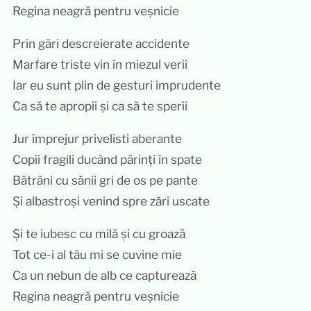
Regina neagră pentru veșnicie
Prin gări descreierate accidente
Marfare triste vin în miezul verii
Iar eu sunt plin de gesturi imprudente
Ca să te apropii și ca să te sperii
Jur împrejur privelisti aberante
Copii fragili ducând părinți în spate
Bătrâni cu sănii gri de os pe pante
Și albastroși venind spre zări uscate
Și te iubesc cu milă și cu groază
Tot ce-i al tău mi se cuvine mie
Ca un nebun de alb ce capturează
Regina neagră pentru veșnicie