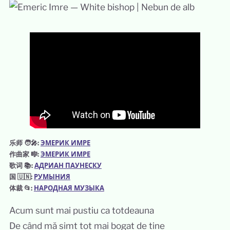
乐师 🧑‍🎤:
ЭМЕРИК ИМРЕ
作曲家 🎼:
ЭМЕРИК ИМРЕ
歌词 📚:
АДРИАН ПАУНЕСКУ
国 🇺🇳:
РУМЫНИЯ
体裁 📂:
НАРОДНАЯ МУЗЫКА
Acum sunt mai pustiu ca totdeauna
De când mă simt tot mai bogat de tine