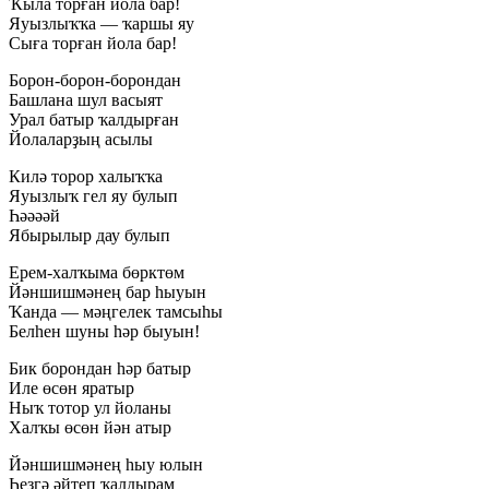
Ҡыла торған йола бар!
Яуызлыҡҡа — ҡаршы яу
Сыға торған йола бар!
Борон-борон-борондан
Башлана шул васыят
Урал батыр ҡалдырған
Йолаларҙың асылы
Килә торор халыҡҡа
Яуызлыҡ гел яу булып
Һәәәәй
Ябырылыр дау булып
Ерем-халҡыма бөрктөм
Йәншишмәнең бар һыуын
Ҡанда — мәңгелек тамсыһы
Белһен шуны hәр быуын!
Бик борондан hәp батыр
Иле өсөн яратыр
Ныҡ тотор ул йоланы
Халҡы өсөн йән атыр
Йәншишмәнең һыу юлын
Һеҙгә әйтеп ҡалдырам