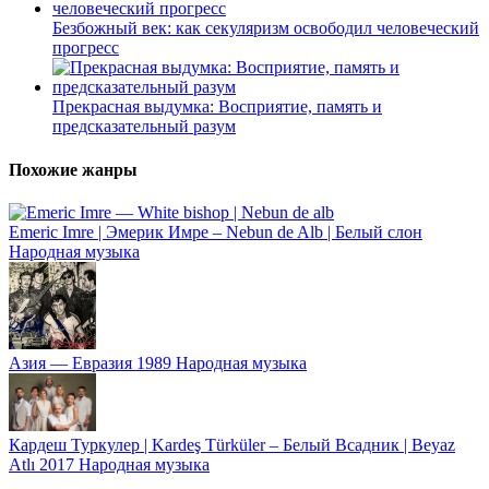
Безбожный век: как секуляризм освободил человеческий
прогресс
Прекрасная выдумка: Восприятие, память и
предсказательный разум
Похожие жанры
Emeric Imre | Эмерик Имре – Nebun de Alb | Белый слон
Народная музыка
Азия — Евразия
1989
Народная музыка
Кардеш Туркулер | Kardeş Türküler – Белый Всадник | Beyaz
Atlı
2017
Народная музыка