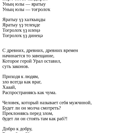
Уның юлы — яратыу
Уның юлы — тоғролоҡ
Яратыу үҙ халҡыңды
Яратыу үҙ телеңде
Тоғролоҡ үҙ илеңә
Тоғролоҡ үҙ динеңә
С древних, древних, древних времен
начинается то завещание,
Которое герой Урал оставил,
суть законов.
Приходя к людям,
зло всегда как враг,
Хааай,
Распространяясь как чума.
Человек, который называет себя мужчиной,
Будет ли он молча смотреть?
Преклоняясь перед злом,
будет ли он стоять там как раб?!
Добро к добру,