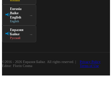
Română
Eurasia
Baike
📢
→
English
English
Евразия
📢
→
Байке
Русский
©2016 - 2026 Евразия Байке. All rights reserved. |
Privacy Policy
Editor: Florin Cosma
Terms of Use