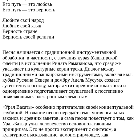
Его путь — это любовь
Его путь — это верность
Любите свой народ
Любите свой язык
Верность стране
Верность своей религии
Песня начинается с традиционной инструментальной
обработки, в частности, с звучания курая (башкирской
флейты) в исполнении Рината Рамазанова, что сразу же
указывает на культурные корни трека. Диалог между
традиционными башкирскими инструментами, включая кыл-
кубыз Руслана Севера и домбру Адель Мусумэ, создает
аутентичную основу, которая чтит древние истоки эпоса и
одновременно подготавливает слушателей к постепенно
появляющимся электронным элементам.
«Урал Васяты» особенно притягателен своей концептуальной
глубиной. Название песни передаёт темы универсальных
законов и древних заветов, а сама песня повествует о том, как
Урал-Батыр учил человечество основополагающим
принципам. Это не просто эксперимент с синтезом, а
культурное высказывание, демонстрирующее, как