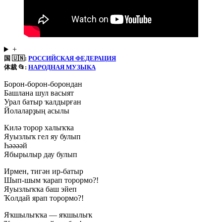
+
国 🇺🇳:
РОССИЙСКАЯ ФЕДЕРАЦИЯ
体裁 📂:
НАРОДНАЯ МУЗЫКА
Борон-борон-борондан
Башлана шул васыят
Урал батыр ҡалдырған
Йолаларҙың асылы
Килә торор халыҡҡа
Яуызлыҡ гел яу булып
Һәәәәй
Ябырылыр дау булып
Ирмен, тигән ир-батыр
Шып-шым ҡарап торормо?!
Яуызлыҡҡа баш эйеп
Ҡолдай ярап торормо?!
Яҡшылыҡҡа — яҡшылыҡ