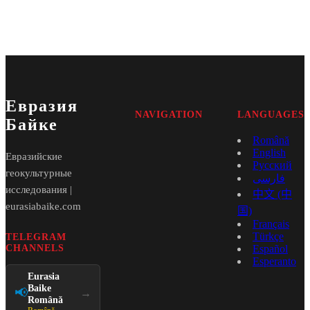
Евразия
NAVIGATION
LANGUAGES
Байке
Română
English
Евразийские
Русский
геокультурные
فارسی
исследования |
中文 (中
eurasiabaike.com
国)
Français
Türkçe
TELEGRAM
CHANNELS
Español
Esperanto
Eurasia
Baike
📢
→
Română