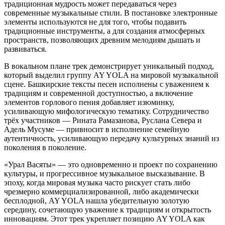
традиционная мудрость может передаваться через
современные музыкальные стили. В постановке электронные
элементы используются не для того, чтобы подавить
традиционные инструменты, а для создания атмосферных
пространств, позволяющих древним мелодиям дышать и
развиваться.
В вокальном плане трек демонстрирует уникальный подход,
который выделил группу AY YOLA на мировой музыкальной
сцене. Башкирские тексты песен исполнены с уважением к
традициям и современной доступностью, а включение
элементов горлового пения добавляет изюминку,
усиливающую мифологическую тематику. Сотрудничество
трёх участников — Рината Рамазанова, Руслана Севера и
Адель Мусуме — привносит в исполнение семейную
аутентичность, усиливающую передачу культурных знаний из
поколения в поколение.
«Урал Васяты» — это одновременно и проект по сохранению
культуры, и прогрессивное музыкальное высказывание. В
эпоху, когда мировая музыка часто рискует стать либо
чрезмерно коммерциализированной, либо академически
бесплодной, AY YOLA нашла убедительную золотую
середину, сочетающую уважение к традициям и открытость
инновациям. Этот трек укрепляет позицию AY YOLA как