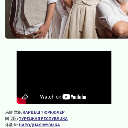
乐师 🧑‍🎤:
КАРДЕШ ТЮРКЮЛЕР
国 🇺🇳:
ТУРЕЦКАЯ РЕСПУБЛИКА
体裁 📂:
НАРОДНАЯ МУЗЫКА