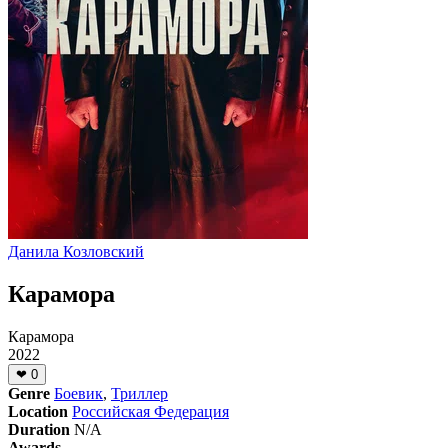
Данила Козловский
Карамора
Карамора
2022
❤
0
Genre
Боевик
,
Триллер
Location
Российская Федерация
Duration
N/A
Awards
—