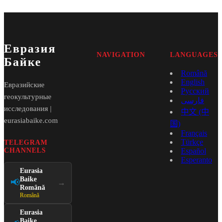
Евразия
NAVIGATION
LANGUAGES
Байке
Română
English
Евразийские
Русский
геокультурные
فارسی
исследования |
中文 (中
eurasiabaike.com
国)
Français
Türkçe
TELEGRAM
CHANNELS
Español
Esperanto
Eurasia
Baike
📢
→
Română
Română
Eurasia
Baike