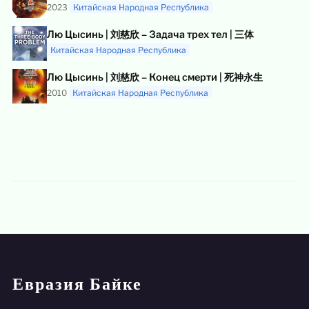
2023
Китайская Народная Республика
Лю Цысинь | 刘慈欣 – Задача трех тел | 三体
Китайская Народная Республика
Лю Цысинь | 刘慈欣 – Конец смерти | 死神永生
2010
Китайская Народная Республика
Евразия Байке