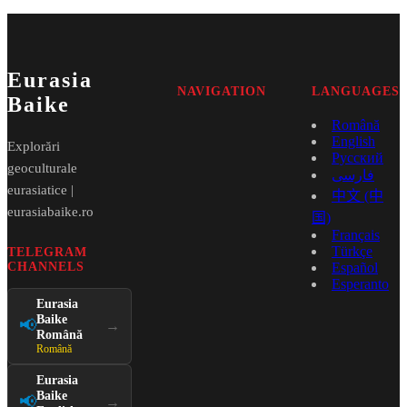
Eurasia
NAVIGATION
LANGUAGES
Baike
Română
English
Explorări
Русский
geoculturale
فارسی
eurasiatice |
中文 (中
eurasiabaike.ro
国)
Français
Türkçe
TELEGRAM
CHANNELS
Español
Esperanto
Eurasia
Baike
📢
→
Română
Română
Eurasia
Baike
📢
→