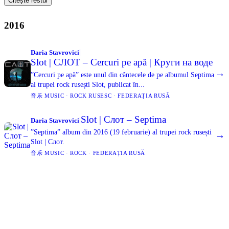
Citește restul
2016
|
Daria Stavrovici
Slot | СЛОТ – Cercuri pe apă | Круги на воде
→
”Cercuri pe apă” este unul din cântecele de pe albumul Septima
al trupei rock rusești Slot, publicat în...
音乐 MUSIC · ROCK RUSESC · FEDERAȚIA RUSĂ
Slot | Слот – Septima
|
Daria Stavrovici
”Septima” album din 2016 (19 februarie) al trupei rock rusești
→
Slot | Слот.
音乐 MUSIC · ROCK · FEDERAȚIA RUSĂ