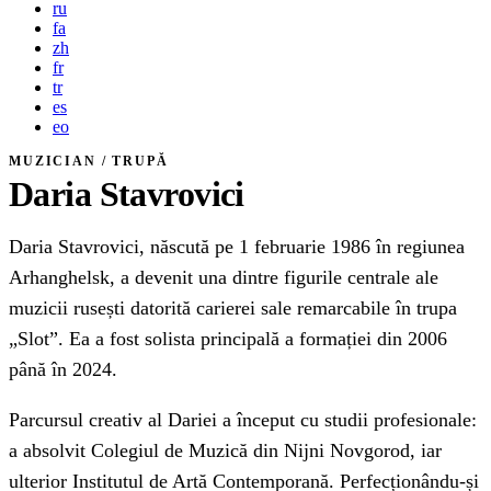
ru
fa
zh
fr
tr
es
eo
MUZICIAN / TRUPĂ
Daria Stavrovici
Daria Stavrovici, născută pe 1 februarie 1986 în regiunea
Arhanghelsk, a devenit una dintre figurile centrale ale
muzicii rusești datorită carierei sale remarcabile în trupa
„Slot”. Ea a fost solista principală a formației din 2006
până în 2024.
Parcursul creativ al Dariei a început cu studii profesionale:
a absolvit Colegiul de Muzică din Nijni Novgorod, iar
ulterior Institutul de Artă Contemporană. Perfecționându-și