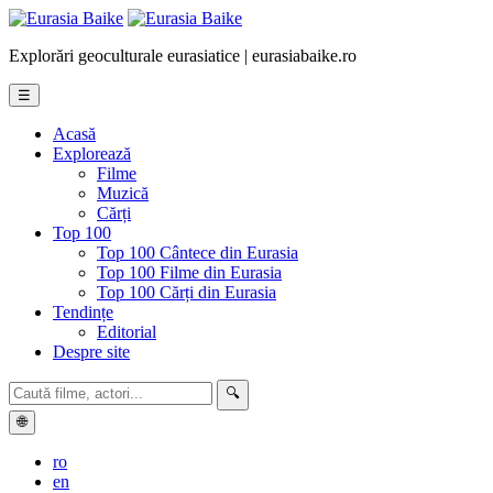
Explorări geoculturale eurasiatice | eurasiabaike.ro
☰
Acasă
Explorează
Filme
Muzică
Cărți
Top 100
Top 100 Cântece din Eurasia
Top 100 Filme din Eurasia
Top 100 Cărți din Eurasia
Tendințe
Editorial
Despre site
🔍
🌐
ro
en