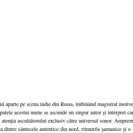
tul aparte pe scena indie din Rusia, îmbinând magistral motive
patele acestui nume se ascunde un singur autor și interpret ca
 atenția ascultătorului exclusiv către universul sonor. Ampren
 dintre cântecele autentice din nord, ritmurile șamanice și o