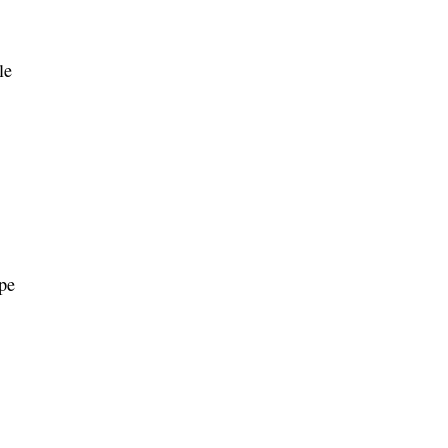
le
 pe