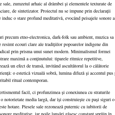
e sale, zumzetul arhaic al drâmbei și elementele texturate de
ciare, de sintetizator. Proiectul nu se impune prin declarații
 induc o stare profund meditativă, evocând peisajele sonore a
uri precum etno-electronica, dark-folk sau ambient, muzica sa
e resimt ecouri clare ale tradițiilor popoarelor indigene din
 radical prin prisma unui sunet modern. Minimalismul formei
trare maximă a conținutului: tiparele ritmice repetitive,
eează un efect de transă, invitând ascultătorul la o călătorie
riență: o estetică vizuală sobră, lumina difuză și accentul pus
ritabil ritual contemporan.
rtismentul facil, ci profunzimea și conexiunea cu straturile
 o notorietate media largă, dar își construiește cu pași siguri o
este hotare. Piesele sale rezonează puternic cu iubitorii de
onore meditative, iar noile lansări găsesc constant sprijin în