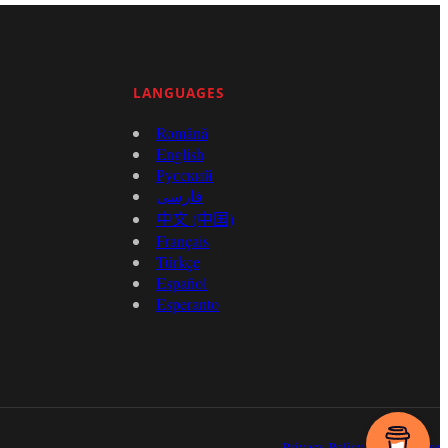
LANGUAGES
Română
English
Русский
فارسی
中文 (中国)
Français
Türkçe
Español
Esperanto
Privacy Policy
Terms of Use