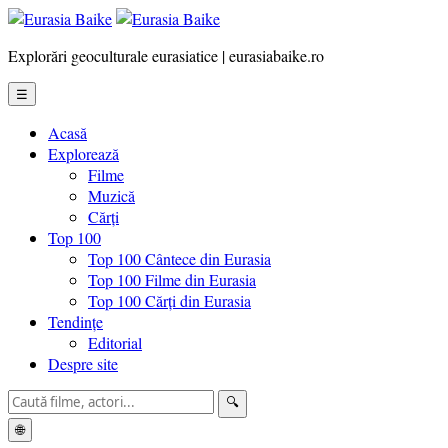
Explorări geoculturale eurasiatice | eurasiabaike.ro
☰
Acasă
Explorează
Filme
Muzică
Cărți
Top 100
Top 100 Cântece din Eurasia
Top 100 Filme din Eurasia
Top 100 Cărți din Eurasia
Tendințe
Editorial
Despre site
🔍
🌐