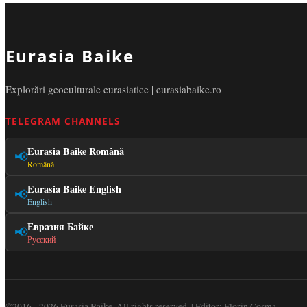
Eurasia Baike
Explorări geoculturale eurasiatice | eurasiabaike.ro
TELEGRAM CHANNELS
Eurasia Baike Română
📢
Română
Eurasia Baike English
📢
English
Евразия Байке
📢
Русский
©2016 - 2026 Eurasia Baike. All rights reserved. | Editor: Florin Cosma