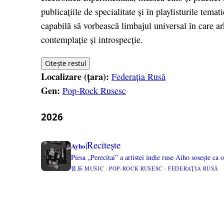
publicațiile de specialitate și în playlisturile t
capabilă să vorbească limbajul universal în care ar
contemplație și introspecție.
Citește restul
Localizare (țara):
Federația Rusă
Gen:
Pop-Rock Rusesc
2026
Recitește
|
Ayho
Piesa „Perecitai” a artistei indie ruse Aiho sosește ca 
音乐 MUSIC · POP-ROCK RUSESC · FEDERAȚIA RUSĂ