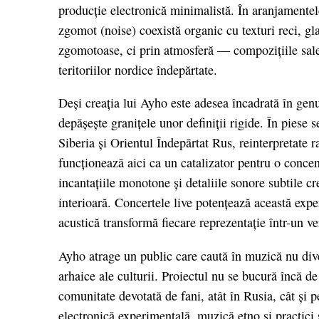
producție electronică minimalistă. În aranjamentel
zgomot (noise) coexistă organic cu texturi reci, gla
zgomotoase, ci prin atmosferă — compozițiile sale
teritoriilor nordice îndepărtate.
Deși creația lui Ayho este adesea încadrată în gen
depășește granițele unor definiții rigide. În piese s
Siberia și Orientul Îndepărtat Rus, reinterpretate
funcționează aici ca un catalizator pentru o concen
incantațiile monotone și detaliile sonore subtile cr
interioară. Concertele live potențează această expe
acustică transformă fiecare reprezentație într-un ve
Ayho atrage un public care caută în muzică nu dive
arhaice ale culturii. Proiectul nu se bucură încă de
comunitate devotată de fani, atât în Rusia, cât și p
electronică experimentală, muzică etno și practici s