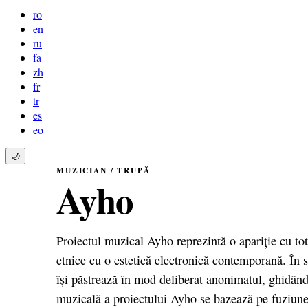
ro
en
ru
fa
zh
fr
tr
es
eo
🌙
MUZICIAN / TRUPĂ
Ayho
Proiectul muzical Ayho reprezintă o apariție cu to
etnice cu o estetică electronică contemporană. În s
își păstrează în mod deliberat anonimatul, ghidând
muzicală a proiectului Ayho se bazează pe fuziunea