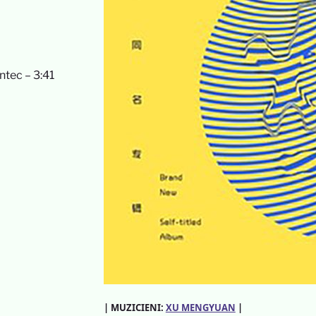
tec – 3:41
| MUZICIENI:
XU MENGYUAN
|