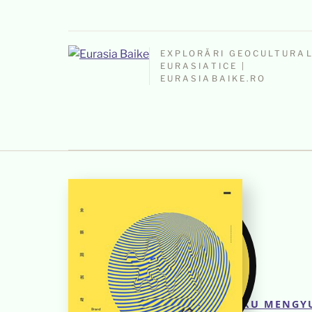
EXPLORĂRI GEOCULTURA
EURASIATICE |
EURASIABAIKE.RO
XU MENGY