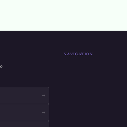
NAVIGATION
ro
→
→