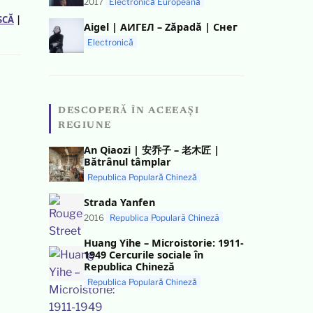
2017
Electronică Europeană
SCĂ
|
Aigel | АИГЕЛ – Zăpadă | Снег
Electronică
DESCOPERĂ ÎN ACEEAȘI
REGIUNE
An Qiaozi | 安乔子 – 老木匠 |
Bătrânul tâmplar
Republica Populară Chineză
Strada Yanfen
2016
Republica Populară Chineză
Huang Yihe – Microistorie: 1911-
1949 Cercurile sociale în
Republica Chineză
Republica Populară Chineză