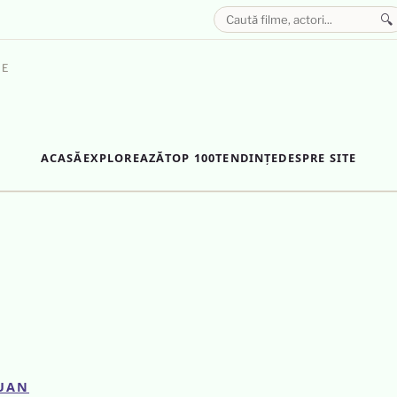
🔍
LE
ACASĂ
EXPLOREAZĂ
TOP 100
TENDINȚE
DESPRE SITE
UAN