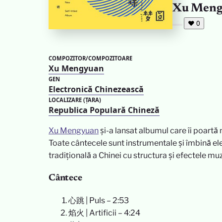
Xu Meng
❤
0
COMPOZITOR/COMPOZITOARE
Xu Mengyuan
GEN
Electronică Chinezească
LOCALIZARE (ȚARA)
Republica Populară Chineză
Xu Mengyuan
și-a lansat albumul care îi poartă
Toate cântecele sunt instrumentale și îmbină e
tradițională a Chinei cu structura și efectele muz
Cântece
心跳 | Puls – 2:53
焰火 | Artificii – 4:24