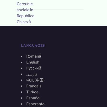
LANGUAGES
Română
English
Русский
فارسی
中文 (中国)
Français
Türkçe
Español
Esperanto