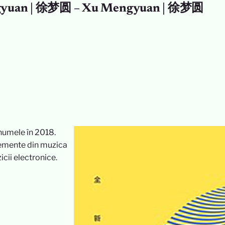
yuan | 徐梦圆 – Xu Mengyuan | 徐梦圆
 numele în 2018.
lemente din muzica
icii electronice.