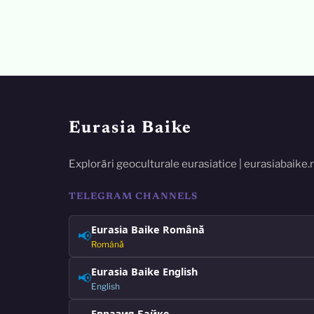
Eurasia Baike
Explorări geoculturale eurasiatice | eurasiabaike.
TELEGRAM CHANNELS
Eurasia Baike Română
📢
Română
Eurasia Baike English
📢
English
Евразия Байке