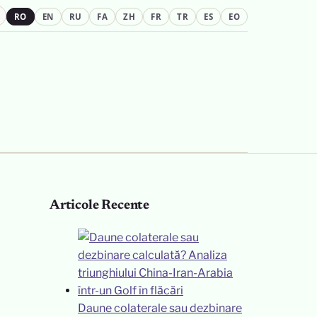
RO
EN
RU
FA
ZH
FR
TR
ES
EO
Articole Recente
Daune colaterale sau dezbinare