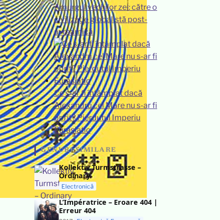
Amurgul vechilor zei: către o
civilizație globalistă post-
avraamică
Ce s-ar fi întâmplat dacă
Alexandru cel Mare nu s-ar fi
oprit? Pierdutul Imperiu
Eurasiatic
GENURI SIMILARE
Kollektiv Turmstrasse –
Ordinary
Electronică
L’Impératrice – Eroare 404 |
Erreur 404