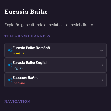
Eurasia Baike
Explorări geoculturale eurasiatice | eurasiabaike.ro
TELEGRAM CHANNELS
Eurasia Baike Română
📢
→
Română
Eurasia Baike English
📢
→
English
Евразия Байке
📢
→
Русский
NAVIGATION