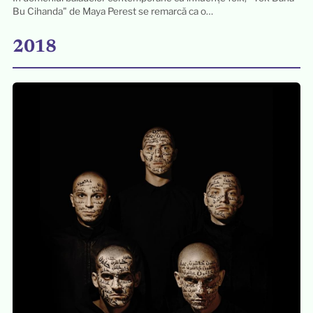
Bu Cihanda" de Maya Perest se remarcă ca o…
2018