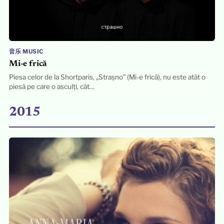
音乐 MUSIC
Mi-e frică
Piesa celor de la Shortparis, „Strașno” (Mi-e frică), nu este atât o
piesă pe care o asculți, cât…
2015