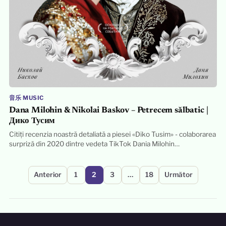
音乐 MUSIC
Dana Milohin & Nikolai Baskov – Petrecem sălbatic |
Дико Тусим
Citiți recenzia noastră detaliată a piesei «Diko Tusim» - colaborarea
surpriză din 2020 dintre vedeta TikTok Dania Milohin…
Paginație
Anterior
1
2
3
…
18
Următor
articole