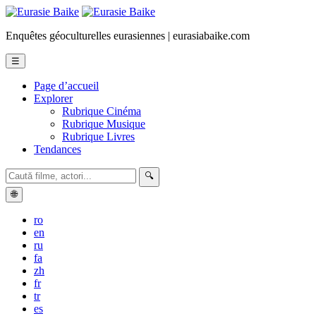
Enquêtes géoculturelles eurasiennes | eurasiabaike.com
☰
Page d’accueil
Explorer
Rubrique Cinéma
Rubrique Musique
Rubrique Livres
Tendances
🔍
🌐
ro
en
ru
fa
zh
fr
tr
es