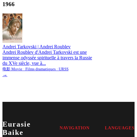
1966
Andrei Tarkovski
|
Andrei Roublev
Andrei Roublev d'Andrei Tarkovski est une
immense odyssée spirituelle à travers la Russie
du XVe siècle, vue à...
电影 Movie · Films dramatiques · URSS
→
Eurasie
NAVIGATION
LANGUAGES
Baike