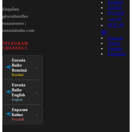
Română
English
Enquêtes
Русский
géoculturelles
فارسی
eurasiennes |
中文 (中
eurasiabaike.com
国)
Français
Türkçe
TELEGRAM
CHANNELS
Español
Esperanto
Eurasia
Baike
📢
→
Română
Română
Eurasia
Baike
📢
→
English
English
Евразия
📢
→
Байке
Русский