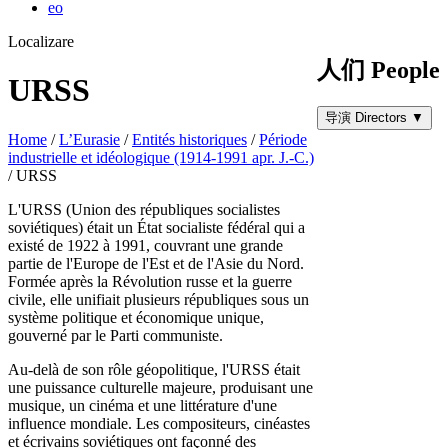
eo
Localizare
人们 People
URSS
导演 Directors
▼
Home
/
L’Eurasie
/
Entités historiques
/
Période
industrielle et idéologique (1914-1991 apr. J.-C.)
/
URSS
L'URSS (Union des républiques socialistes
soviétiques) était un État socialiste fédéral qui a
existé de 1922 à 1991, couvrant une grande
partie de l'Europe de l'Est et de l'Asie du Nord.
Formée après la Révolution russe et la guerre
civile, elle unifiait plusieurs républiques sous un
système politique et économique unique,
gouverné par le Parti communiste.
Au-delà de son rôle géopolitique, l'URSS était
une puissance culturelle majeure, produisant une
musique, un cinéma et une littérature d'une
influence mondiale. Les compositeurs, cinéastes
et écrivains soviétiques ont façonné des