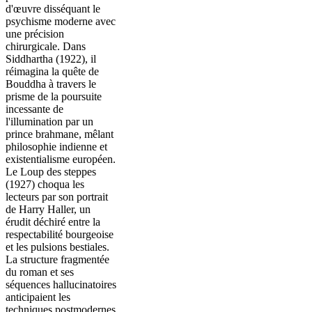
d'œuvre disséquant le
psychisme moderne avec
une précision
chirurgicale. Dans
Siddhartha (1922), il
réimagina la quête de
Bouddha à travers le
prisme de la poursuite
incessante de
l'illumination par un
prince brahmane, mêlant
philosophie indienne et
existentialisme européen.
Le Loup des steppes
(1927) choqua les
lecteurs par son portrait
de Harry Haller, un
érudit déchiré entre la
respectabilité bourgeoise
et les pulsions bestiales.
La structure fragmentée
du roman et ses
séquences hallucinatoires
anticipaient les
techniques postmodernes