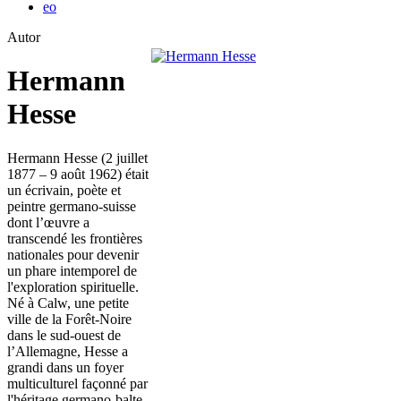
eo
Autor
Hermann
Hesse
Hermann Hesse (2 juillet
1877 – 9 août 1962) était
un écrivain, poète et
peintre germano-suisse
dont l’œuvre a
transcendé les frontières
nationales pour devenir
un phare intemporel de
l'exploration spirituelle.
Né à Calw, une petite
ville de la Forêt-Noire
dans le sud-ouest de
l’Allemagne, Hesse a
grandi dans un foyer
multiculturel façonné par
l'héritage germano-balte