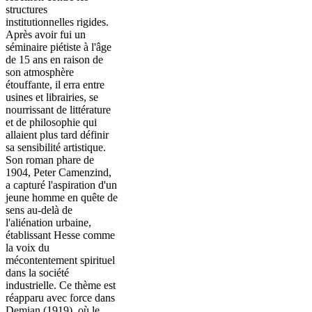
structures
institutionnelles rigides.
Après avoir fui un
séminaire piétiste à l'âge
de 15 ans en raison de
son atmosphère
étouffante, il erra entre
usines et librairies, se
nourrissant de littérature
et de philosophie qui
allaient plus tard définir
sa sensibilité artistique.
Son roman phare de
1904, Peter Camenzind,
a capturé l'aspiration d'un
jeune homme en quête de
sens au-delà de
l'aliénation urbaine,
établissant Hesse comme
la voix du
mécontentement spirituel
dans la société
industrielle. Ce thème est
réapparu avec force dans
Demian (1919), où le