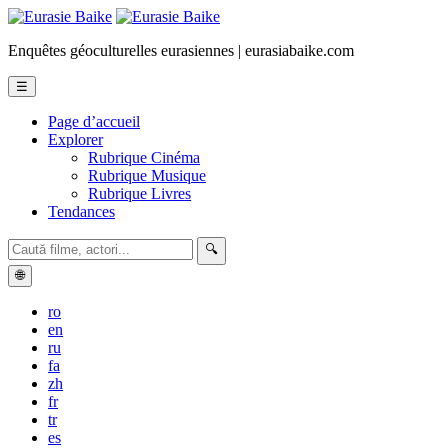
Enquêtes géoculturelles eurasiennes | eurasiabaike.com
☰
Page d’accueil
Explorer
Rubrique Cinéma
Rubrique Musique
Rubrique Livres
Tendances
🔍
🌐
ro
en
ru
fa
zh
fr
tr
es